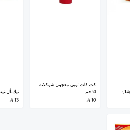
كت كات توبى معجون شوكلاتة
50جم
نيك-أل-نيب 
13
10