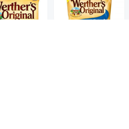
تخفيضــــــــــات
حلويات
ويرثرس حلوى محشوة با
عروض 9.50 ريال
ويرثرس حلوى بالتوفي 110G
110G
6.50
6.50
شوكولاتة متنوعة
جمبيريات متنوعة
كبسولات وقهوة