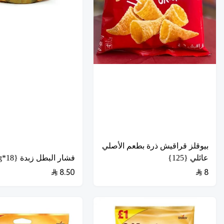
بيوقلز قراقيش ذرة بطعم الأصلي
عائلي {125}
فشار البطل زبدة {18*14g}
8.50
8