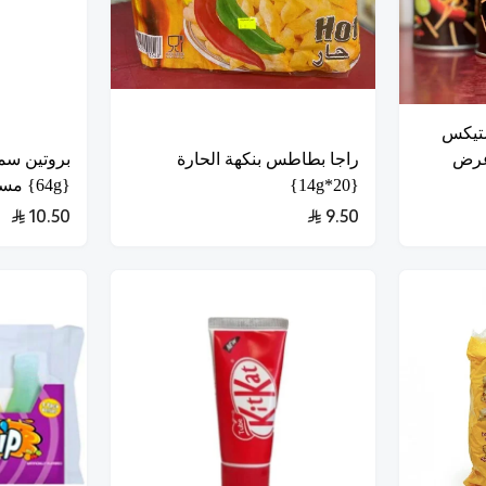
تيكس
3 علب*42g} عرض
راجا بطاطس بنكهة الحارة
بروتين سم
{20*14g}
{64g} مستورد
10.50
9.50