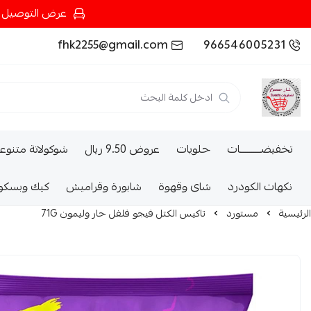
عرض التوصيل عند شرائك بـ{200ريال} التوصيل مجان
fhk2255@gmail.com
966546005231
تخفيضــــــــــات
حلويات
عروض 9.50 ريال
شوكولاتة متنوع
نكهات الكودرد
شاى وقهوة
شابورة وقراميش
كيك وبسكو
الرئيسية
مستورد
تاكيس الكتل فيجو فلفل حار وليمون 71G