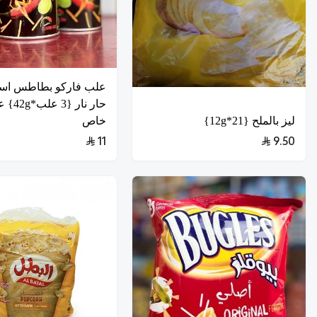
علب فاركو بطاطس اس
حار نار {
ليز بالملح {21*12g}
خاص
11
9.50