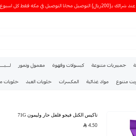
ا التوصيل في مكه فقط كل اسبوع اصناف جديدة
ة
جمبيريات متنوعة
كبسولات وقهوة
معمول وتمور
لــــبـــ
يت متنوع
مواد غذائية
المكسرات
حلويات العيد
حلويات م
تاكيس الكتل فيجو فلفل حار وليمون 71G
4.50