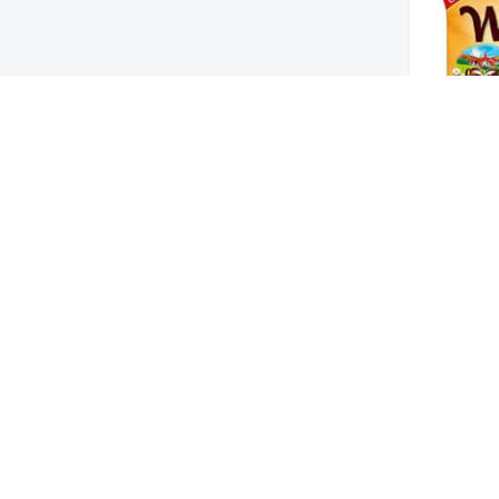
لزبدة
من نحن