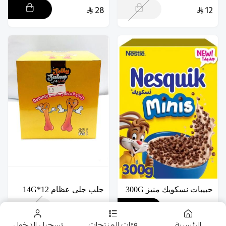
28
12
حبيبات نسكويك منيز 300G
جلب جلى عظام 12*14G
5
12
الرئيسية
فئات المنتجات
تسجيل الدخول