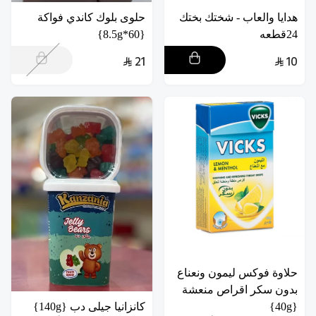
هدايا والعاب - شختك بختك
حلوى بلوك كاندي فواكة
24قطعه
{60*8.5g}
21
10
حلاوة فوكس ليمون ونعناع
بدون سكر اقراص منعشة
{40g}
كانزانيا جيلى دب {140g}