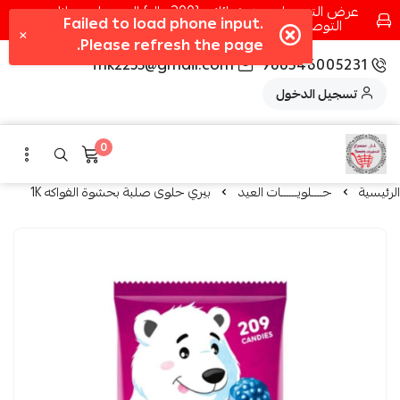
عرض التوصيل عند شرائك بـ{200ريال} التوصيل مجانا
التوصيل في مكه فقط كل اسبوع اصناف جديدة
fhk2255@gmail.com
966546005231
تسجيل الدخول
0
الرئيسية
حــــلويــــــات العيد
بيري حلوى صلبة بحشوة الفواكه 1K