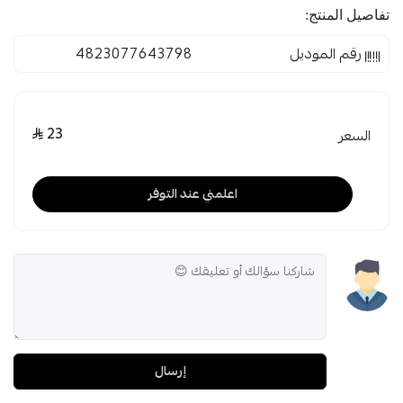
تفاصيل المنتج:
رقم الموديل
4823077643798
23
السعر
اعلمني عند التوفر
إرسال