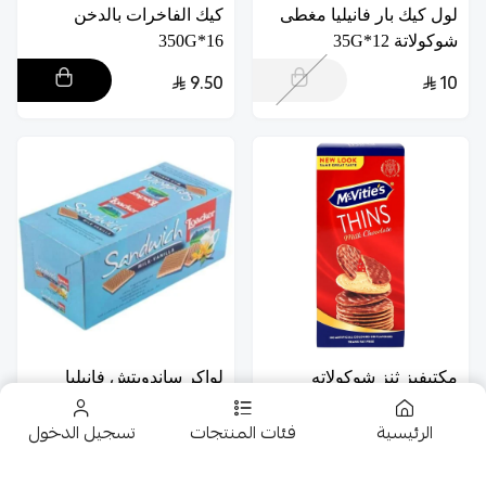
لول كيك بار فانيليا مغطى
كيك الفاخرات بالدخن
شوكولاتة 12*35G
16*350G
9.50
10
مكتيفيز ثنز شوكولاته
لواكر ساندويتش فانيليا
بالحليب 12*150G
25*25g
الرئيسية
فئات المنتجات
تسجيل الدخول
39
14
10.50