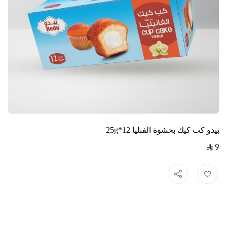
بيدو كب كيك بحشوة الفنليا 12*25g
9