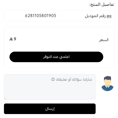
تفاصيل المنتج:
رقم الموديل
6281105801905
9
السعر
اعلمني عند التوفر
إرسال