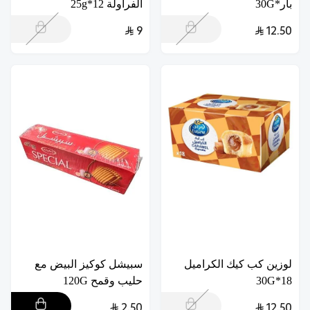
بار*30G
الفراولة 12*25g
9
12.50
لوزين كب كيك الكراميل
سبيشل كوكيز البيض مع
18*30G
حليب وقمح 120G
2.50
12.50