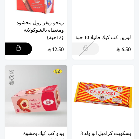
رينجو ويفر رول محشوة
ومغطاه بالشوكولاتة
لوزين كب كيك فانيلا 10 حبة
{12حبة}
12.50
6.50
بسكويت كراميل ابو ولد 8
بيدو كب كيك بحشوة