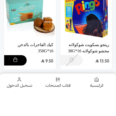
رينجو بسكويت شوكولاته
كيك الفاخرات بالدخن
محشو شوكولاته 16*38G
16*350G
9.50
13.50
الرئيسية
فئات المنتجات
تسجيل الدخول
تخفيضــــــــــات