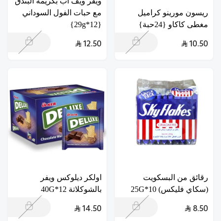
ويفر ويف اب بكريمة البندق
ريسون مورينو كراميل
مع حبات الفول السوداني
مغطى كاكاو {24حبة}
{12*29g}
12.50
10.50
رقائق من البسكويت
اولكر ديلوكس ويفر
(سكاي فليكس) 10*25G
بالشوكلاتة 12*40G
14.50
8.50