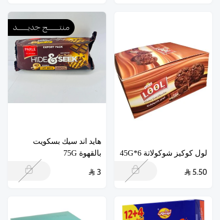
منتــــــــج جديـــــــد
هايد اند سيك بسكويت
لول كوكيز شوكولاتة 6*45G
بالقهوة 75G
3
5.50