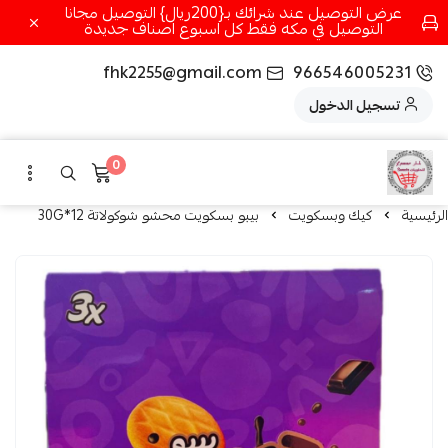
عرض التوصيل عند شرائك بـ{200ريال} التوصيل مجانا
التوصيل في مكه فقط كل اسبوع اصناف جديدة
fhk2255@gmail.com
966546005231
تسجيل الدخول
0
الرئيسية
كيك وبسكويت
بيبو بسكويت محشو شوكولاتة 12*30G