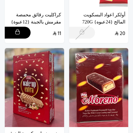
أولكر اعواد البسكويت
كراكليت رقائق محمصة
المالح {24عبوه} 720G
مقرمش بالجبنة {12عبوة}
11
20