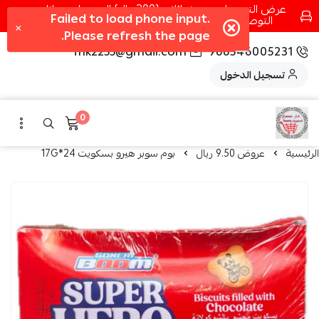
عرض التوصيل عند شرائك بـ{200ريال} التوصيل مجانا
التوصيل في مكه فقط كل اسبوع اصناف جديدة
fhk2255@gmail.com
966546005231
تسجيل الدخول
0
الرئيسية
عروض 9.50 ريال
بوم سوبر هيرو بسكويت 24*17G