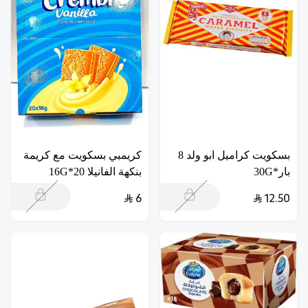
بسكويت كراميل ابو ولد 8
كريمبي بسكويت مع كريمة
بار*30G
بنكهة الفانيلا 20*16G
6
12.50