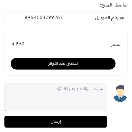
تفاصيل المنتج:
رقم الموديل
8964003799267
9.50
السعر
اعلمني عند التوفر
إرسال