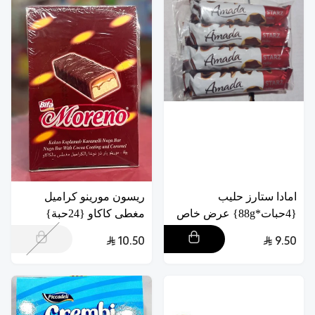
امادا ستارز حليب
ريسون مورينو كراميل
{4حبات*88g} عرض خاص
مغطى كاكاو {24حبة}
10.50
9.50