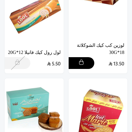
لوزين كب كيك الشوكلاتة
18*30G
لول رول كيك فانيلا 12*20G
5.50
13.50