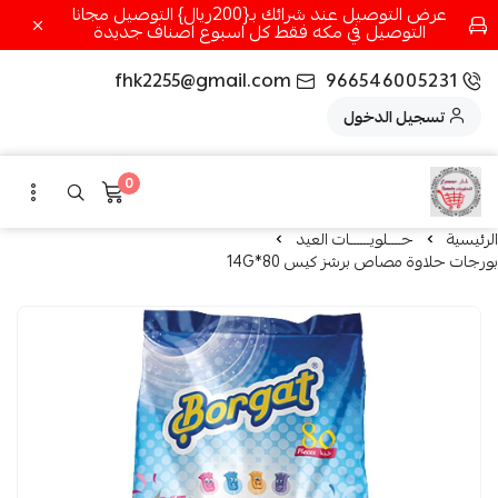
عرض التوصيل عند شرائك بـ{200ريال} التوصيل مجانا
التوصيل في مكه فقط كل اسبوع اصناف جديدة
fhk2255@gmail.com
966546005231
تسجيل الدخول
0
الرئيسية
حــــلويــــــات العيد
بورجات حلاوة مصاص برشز كيس 80*14G