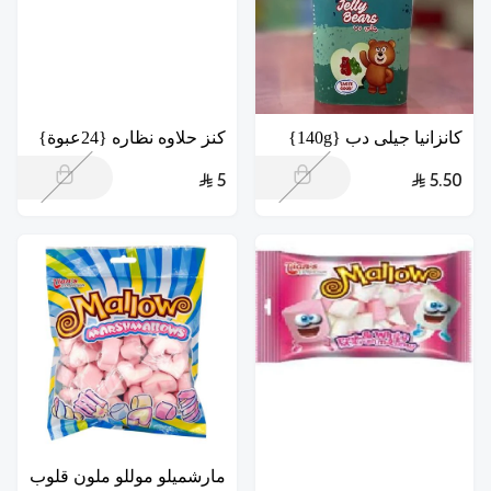
كانزانيا جيلى دب {140g}
كنز حلاوه نظاره {24عبوة}
5
5.50
مارشميلو موللو ملون قلوب