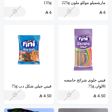
مارشميلو موللو ملون 225g
135g
6
6
فيني حلوى شرائح حامضه
6الوان 75g
فيني جيلي شكل دب 75g
4.50
4.50