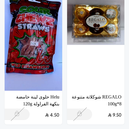
REGALO شوكلاتة متنوعة
Helu حلوى لينة حامضة
8*100g
بنكهة الفراولة 120g
4.50
9.50