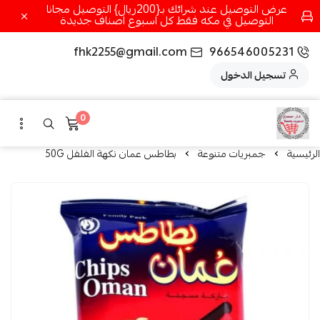
عرض التوصيل عند شرائك بـ{200ريال} التوصيل مجانا
التوصيل في مكه فقط كل اسبوع اصناف جديدة
fhk2255@gmail.com
966546005231
تسجيل الدخول
0
الرئيسية
جمبريات متنوعة
بطاطس عمان نكهة الفلفل 50G