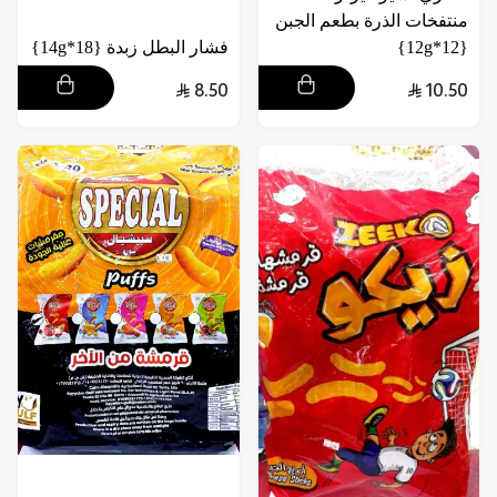
منتفخات الذرة بطعم الجبن
{12*12g}
فشار البطل زبدة {18*14g}
8.50
10.50