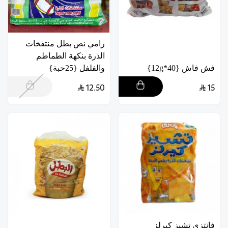
رامي نص بطل منتفخات
الذرة بنكهة الطماطم
فش فاش {40*12g}
والفلفل {25حبة}
12.50
15
فانتزي تشيز كيرلز