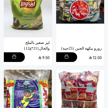
ليز صغير بالملح
زورو بنكهة الجبن {25حبة}
والخال{21*12g}
9.50
12.50