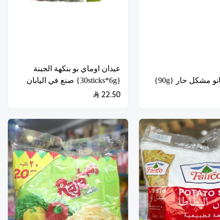
عيدان اوماي بو بنكهة الجبنة
 مشكل حار {90g}
{30sticks*6g} صنع في اليابان
22.50