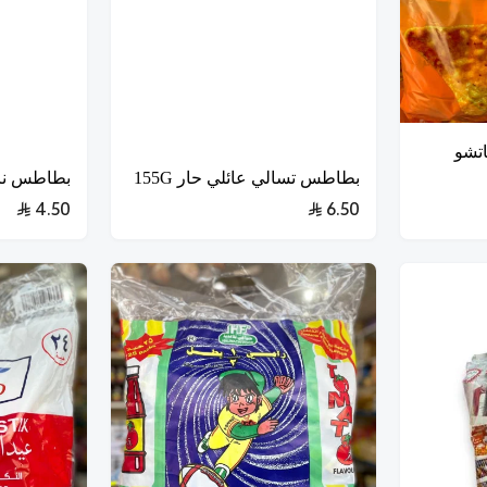
اتشو
بطاطس تسالي عائلي حار 155G
بطاطس نانو
4.50
6.50