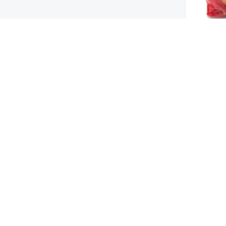
لحار
من نحن