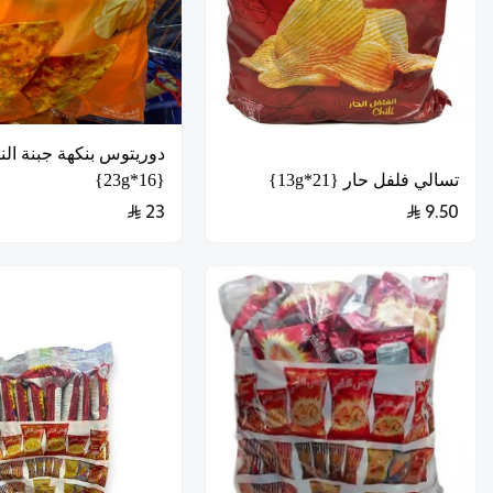
دوريتوس بنكهة جبنة الن
تسالي فلفل حار {21*13g}
{16*23g}
23
9.50