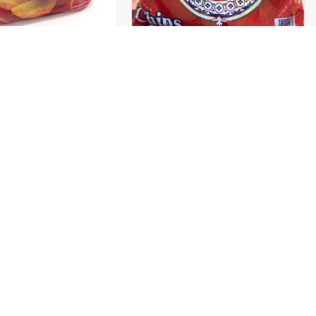
تخفيضــــــــــات
البطل بطاطس بالفلفل ا
بطاطس عمان صغير {23*13g}
{20*12g}
9.50
19
حلويات
عروض 9.50 ريال
شوكولاتة متنوعة
جمبيريات متنوعة
كبسولات وقهوة
معمول وتمور