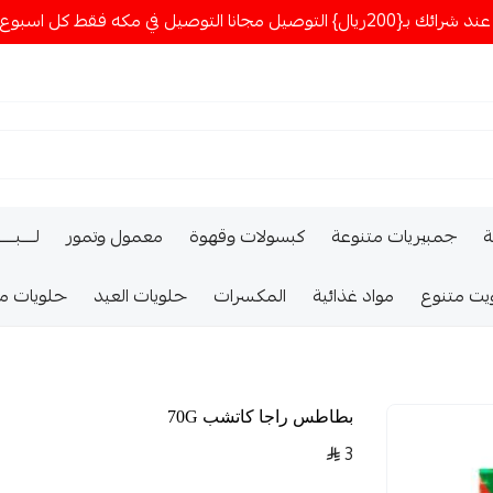
ا التوصيل في مكه فقط كل اسبوع اصناف جديدة
ة
جمبيريات متنوعة
كبسولات وقهوة
معمول وتمور
لــــبـــ
يت متنوع
مواد غذائية
المكسرات
حلويات العيد
حلويات م
بطاطس راجا كاتشب 70G
3