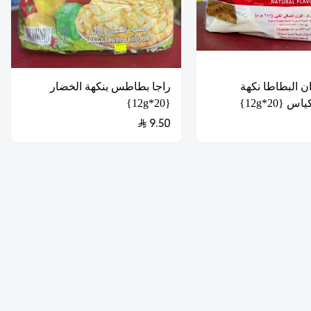
ن البطاطا نكهة
راجا بطاطس بنكهة الخضار
 {20*12g}
{20*12g}
9.50