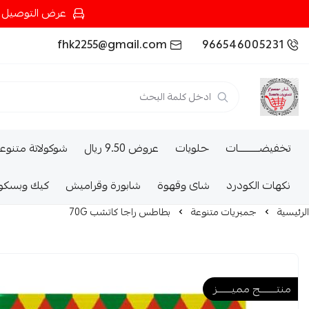
عرض التوصيل عند شرائك بـ{200ريال} التوصيل مجان
fhk2255@gmail.com
966546005231
تخفيضــــــــــات
حلويات
عروض 9.50 ريال
شوكولاتة متنوع
نكهات الكودرد
شاى وقهوة
شابورة وقراميش
كيك وبسكو
الرئيسية
جمبريات متنوعة
بطاطس راجا كاتشب 70G
منتــــــــج مميـــــــز