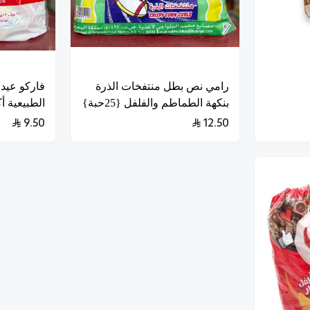
رامي نص بطل منتفخات الذرة
فاركو عيدا
بنكهة الطماطم والفلفل {25حبة}
الطبيعية أكياس
9.50
12.50