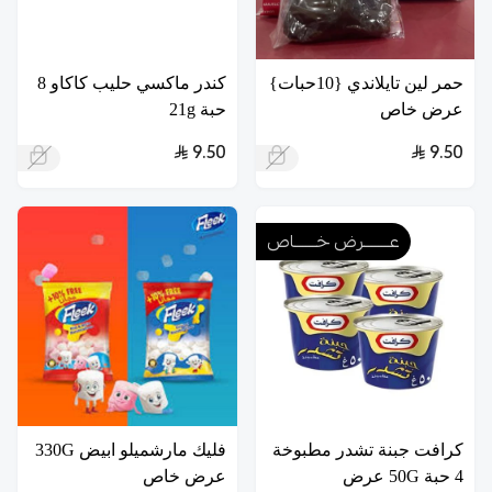
حمر لين تايلاندي {10حبات}
كندر ماكسي حليب كاكاو 8
عرض خاص
حبة 21g
9.50
9.50
عــــــــرض خـــــــاص
كرافت جبنة تشدر مطبوخة
فليك مارشميلو ابيض 330G
4 حبة 50G عرض
عرض خاص