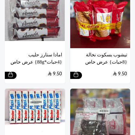
تيشوب بسكوت نخالة
امادا ستارز حليب
{8حبات} عرض خاص
{4حبات*88g} عرض خاص
9.50
9.50