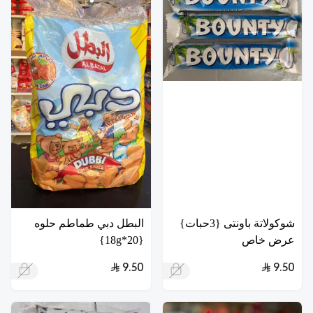
شوكولاتة باونتى {3حبات}
البطل دبي طماطم حلوه
عرض خاص
{20*18g}
9.50
9.50