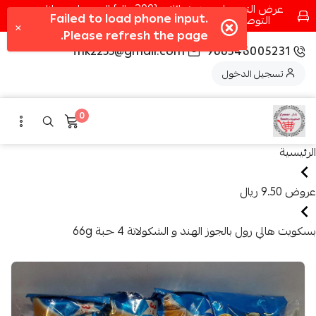
عرض التوصيل عند شرائك بـ{200ريال} التوصيل مجانا
التوصيل في مكه فقط كل اسبوع اصناف جديدة
fhk2255@gmail.com
966546005231
تسجيل الدخول
0
الرئيسية
عروض 9.50 ريال
بسكويت هالي رول بالجوز الهند و الشكولاتة 4 حبة 66g