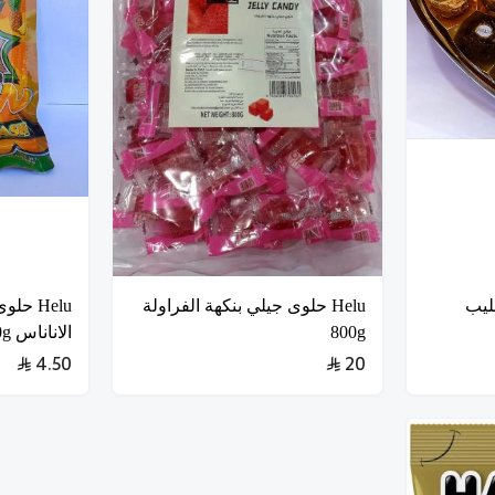
لحليب
Helu حلوى جيلي بنكهة الفراولة
Helu ح
800g
الاناناس 120g
4.50
20