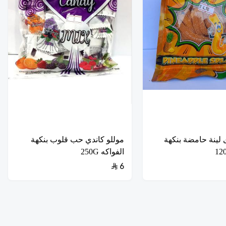
لوى لينة حامضة بنكهة
موللو كاندي حب قلوب بنكهة
الفواكه 250G
6