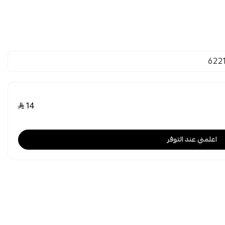
622
14
اعلمني عند التوفر