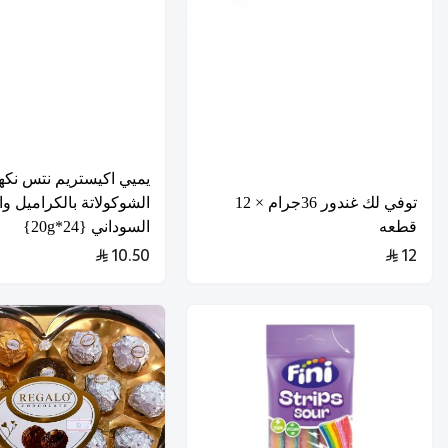
يميي اكيستريم نتس نكه
توفي لك غندور 36جرام × 12
الشوكولاتة بالكراميل وا
قطعه
السوداني {24*20g}
10.50
12