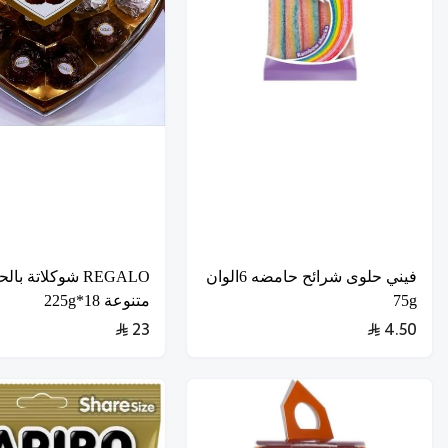
فيني حلوى شرائح حامضه 6الوان
REGALO شوكلاتة با
75g
متنوعة 18*225g
23
4.50