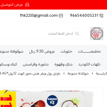
عرض التوصيل عند شرائك بـ{200ريال} التوصيل مجان
fhk2255@gmail.com
966546005231
تخفيضــــــــــات
حلويات
عروض 9.50 ريال
شوكولاتة متنوع
نكهات الكودرد
شاى وقهوة
شابورة وقراميش
كيك وبسكو
الرئيسية
شوكلاتة متنوعة
باونتى رول ويفر هش بجوز الهند 12رول*23.4G