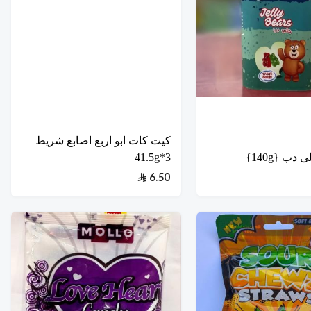
كيت كات ابو اربع اصابع شريط
 دب {140g}
3*41.5g
6.50