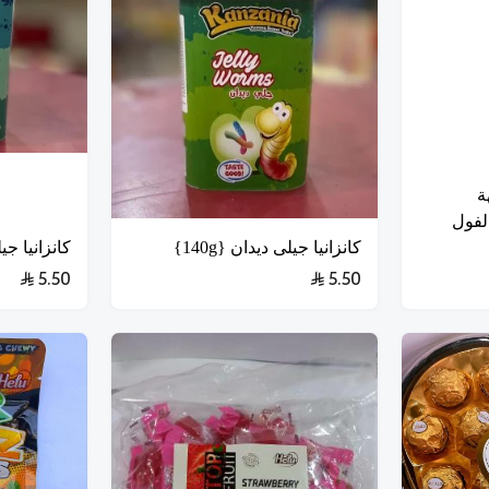
ة
لفول
كانزانيا جيلى ديدان {140g}
كانزانيا جيلى
5.50
5.50