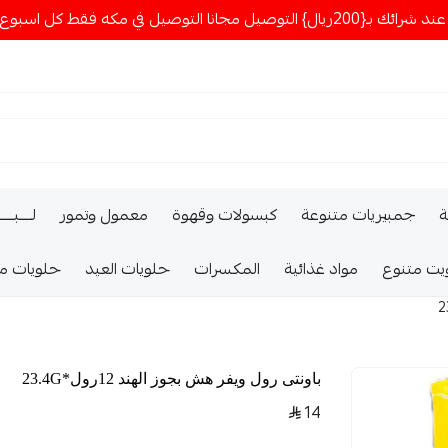
ا التوصيل في مكه فقط كل اسبوع اصناف جديدة
ة
جمبيريات متنوعة
كبسولات وقهوة
معمول وتمور
لــــبـــ
يت متنوع
مواد غذائية
المكسرات
حلويات العيد
حلويات م
باونتى رول ويفر هش بجوز الهند 12رول*23.4G
14