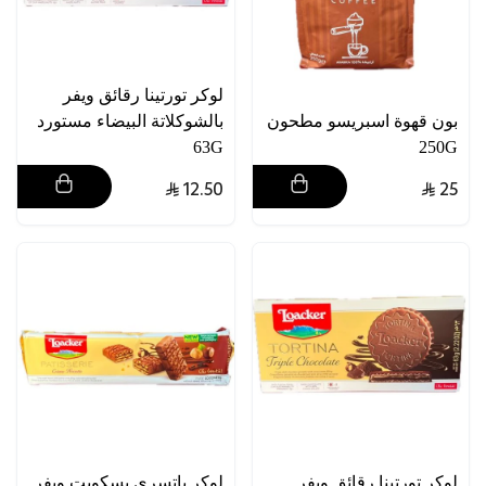
لوكر تورتينا رقائق ويفر
بون قهوة اسبريسو مطحون
بالشوكلاتة البيضاء مستورد
63G
250G
12.50
25
لوكر تورتينا رقائق ويفر
لوكر باتسري بسكويت ويفر