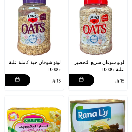
لونو شوفان سريع التحضير
لونو شوفان حبة كاملة علبة
علبة 1000G
1000G
15
15