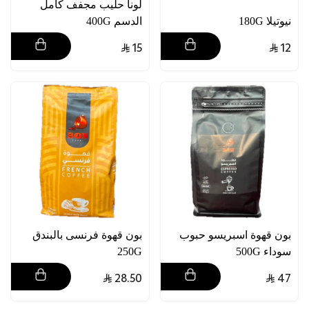
لونا حليب مجفف كامل
نيوتيلا 180G
الدسم 400G
15
12
بون قهوة اسبريسو حبوب
بون قهوة فرنسى بالبندق
سوداء 500G
250G
28.50
47