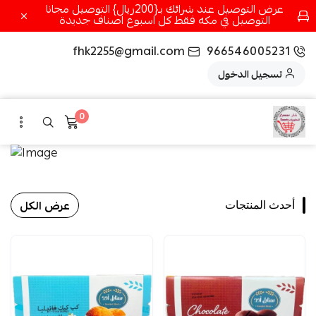
عرض التوصيل عند شرائك بـ{200ريال} التوصيل مجانا
التوصيل في مكه فقط كل اسبوع اصناف جديدة
fhk2255@gmail.com
966546005231
تسجيل الدخول
0
عرض الكل
أحدث المنتجات