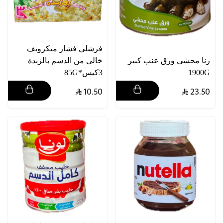
فرشلي فشار ميكرويف
رنا محشى ورق عنب كبير
خالى من الدسم بالزبدة
1900G
3كيس*85G
10.50
23.50