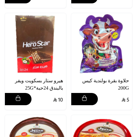
حلاوة بقرة بولندية كيس
هيرو ستار بسكويت ويفر
200G
بالبندق 24حبة*25G
10
5