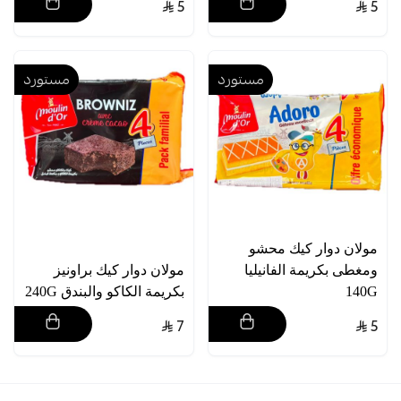
5
5
مستورد
مستورد
مولان دوار كيك محشو
ومغطى بكريمة الفانيليا
مولان دوار كيك براونيز
140G
بكريمة الكاكو والبندق 240G
7
5