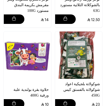
بالشوكلاتة الثلاثية مستورد
مقرمش بكريمة البندق
63G
مستورد 100G
14
12.50
شوكولاتة بلجيكية اعواد
شوكولاتة بالفستق كيس
حلاوة بقرة بولندية علبة
450G
ورقية 400G
10
23