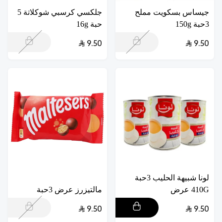
جيساس بسكويت مملح
جلكسي كرسبي شوكلاتة 5
3حبة 150g
حبة 16g
9.50
9.50
لونا شبيهة الحليب 3حبة
410G عرض
مالتيزرز عرض 3حبة
9.50
9.50