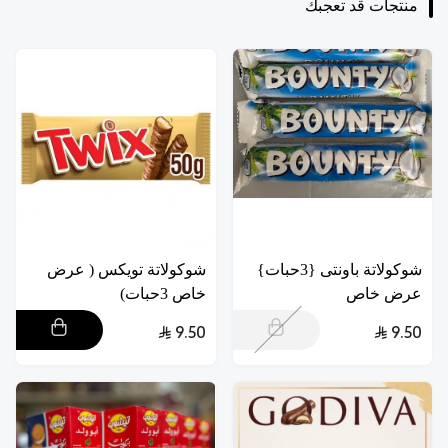
منتجات قد تعجبك
شوكولاتة باونتى {3حبات}
شوكولاتة تويكس ( عرض
عرض خاص
خاص 3حبات)
9.50
9.50