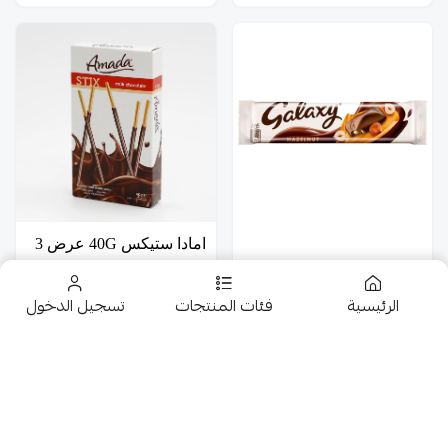
امادا ستيكس 40G عرض 3
جالكسى متنوع عرض 3 حبة
حبة
الرئيسية
فئات المنتجات
تسجيل الدخول
9.50
9.50
تخفيضــــــــــات