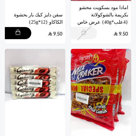
امادا مود بسكويت محشو
بكريمة بالشوكولاتة
سفن دايز كيك بار بحشوة
{4علب*40g} عرض خاص
الكاكاو {12*25g}
9.50
9.50