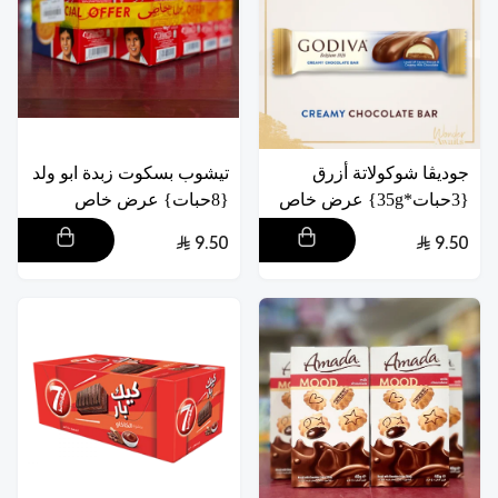
جوديڤا شوكولاتة أزرق
تيشوب بسكوت زبدة ابو ولد
{3حبات*35g} عرض خاص
{8حبات} عرض خاص
9.50
9.50