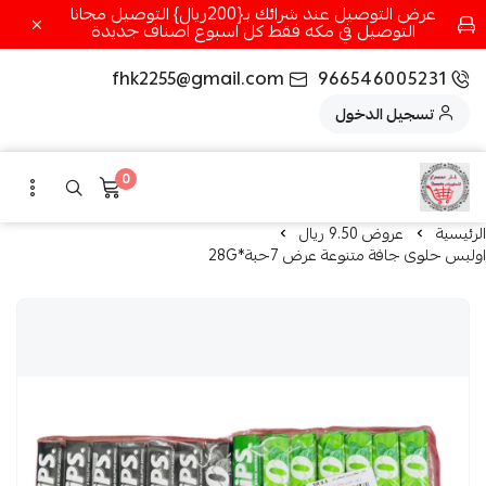
عرض التوصيل عند شرائك بـ{200ريال} التوصيل مجانا
التوصيل في مكه فقط كل اسبوع اصناف جديدة
fhk2255@gmail.com
966546005231
تسجيل الدخول
0
الرئيسية
عروض 9.50 ريال
اولبس حلوى جافة متنوعة عرض 7حبة*28G