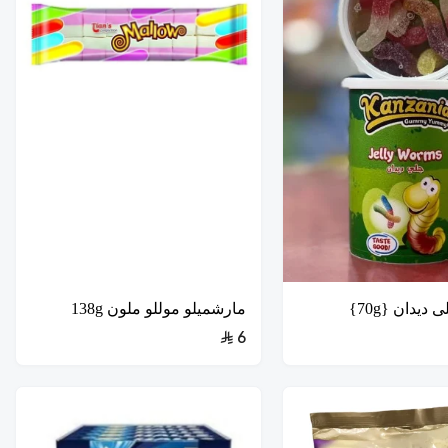
 ديدان {70g}
مارشميلو موللو ملون 138g
6