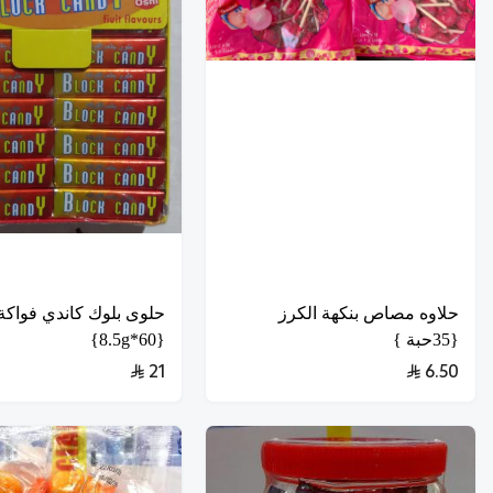
حلاوه مصاص بنكهة الكرز
حلوى بلوك كاندي فواكة
{35حبة }
{60*8.5g}
21
6.50