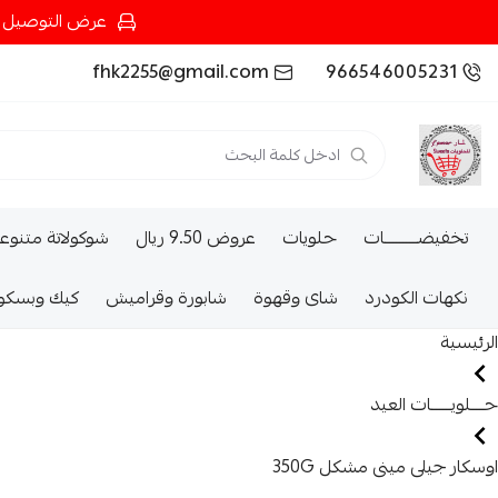
عرض التوصيل عند شرائك بـ{200ريال} التوصيل مجان
fhk2255@gmail.com
966546005231
تخفيضــــــــــات
حلويات
عروض 9.50 ريال
شوكولاتة متنوع
نكهات الكودرد
شاى وقهوة
شابورة وقراميش
كيك وبسكو
الرئيسية
حــــلويــــــات العيد
اوسكار جيلى مينى مشكل 350G