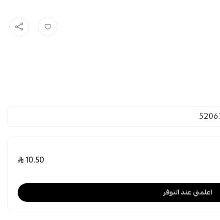
5206
10.50
اعلمني عند التوفر