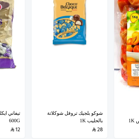
شوكو بلجيك تروفل شوكلاتة
تيفاني ايك
1K
بالحليب 1K
600G
12
28