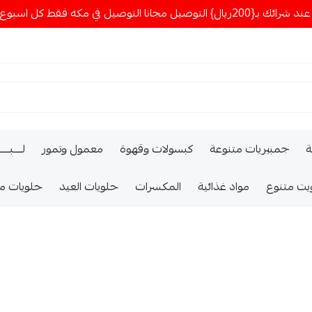
ا التوصيل في مكه فقط كل اسبوع اصناف جديدة
ة
جمبيريات متنوعة
كبسولات وقهوة
معمول وتمور
لــــبـــ
يت متنوع
مواد غذائية
المكسرات
حلويات العيد
حلويات م