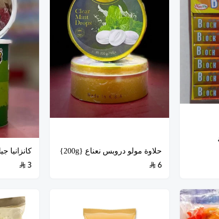
حلاوة مولو دروبس نعناع {200g}
كانزانيا جيلى
3
6