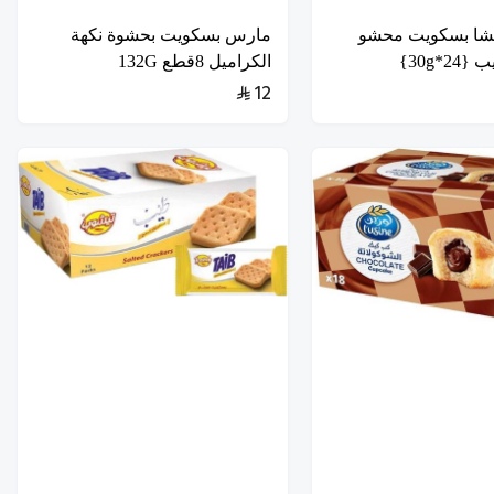
تشا بسكويت محشو
مارس بسكويت بحشوة نكهة
2*30g}
الكراميل 8قطع 132G
12