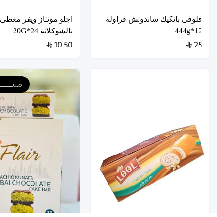
فلوفى بانكيك ساندوتش فراولة
اجلو مونتاز ويفر مغطى
12*444g
بالشوكلاتة 24*20G
10.50
25
منتـــــــ