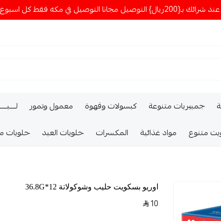
ا التوصيل في مكه فقط كل اسبوع اصناف جديدة
ة
جمبيريات متنوعة
كبسولات وقهوة
معمول وتمور
لــــبـــ
يت متنوع
مواد غذائية
المكسرات
حلويات العيد
حلويات م
اوريو بسكويت حليب وشوكولاتة 12*36.8G
10