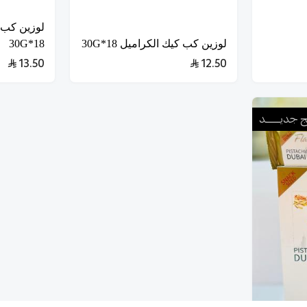
لوزين كب 
لوزين كب كيك الكراميل 18*30G
18*30G
13.50
12.50
ـج جديـــــــد