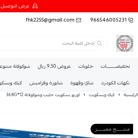
عرض التوصيل عند شرائك بـ{200ريال} التوصيل مجان
fhk2255@gmail.com
966546005231
تخفيضــــــــــات
حلويات
عروض 9.50 ريال
شوكولاتة متنوع
نكهات الكودرد
شاى وقهوة
شابورة وقراميش
كيك وبسكو
الرئيسية
كيك وبسكويت
اوريو بسكويت حليب وشوكولاتة 12*36.8G
منتــــــــج مميـــــــز