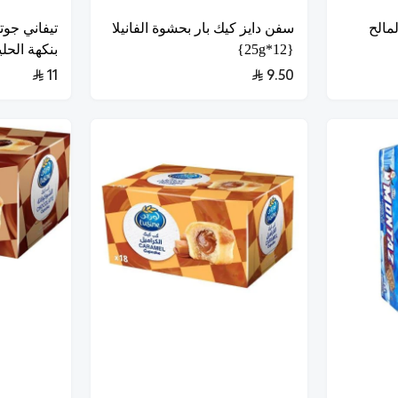
مالح
سفن دايز كيك بار بحشوة الفانيلا
تيفاني جو
{12*25g}
بنكهة الحليب {4
11
9.50