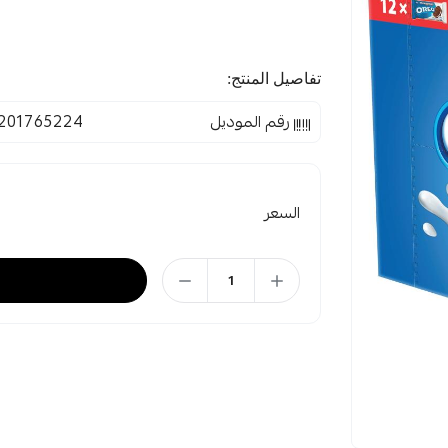
تفاصيل المنتج:
رقم الموديل
201765224
السعر