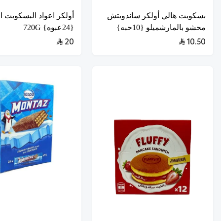
بسكويت هالي أولكر ساندويتش
أولكر اعواد البسكويت ال
محشو بالمارشميلو {10حبه}
{24عبوه} 720G
20
10.50