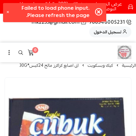
عرض التوصيل عند شرائك بـ{200ريال} التوصيل مجانا
التوصيل في مكه فقط كل اسبوع اصناف جديدة
fhk2255@gmail.com
966546005231
تسجيل الدخول
0
الرئيسية
كيك وبسكويت
انى اصابع كراكرز مالح 24كيس*30G