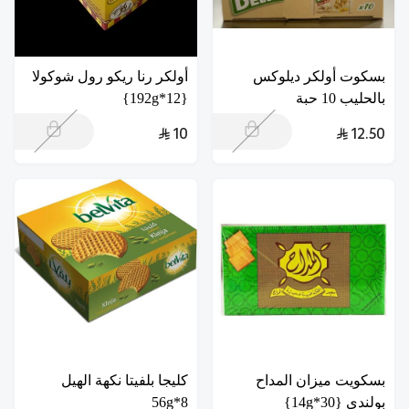
بسكوت أولكر ديلوكس
أولكر رنا ريكو رول شوكولا
بالحليب 10 حبة
{12*192g}
10
12.50
بسكويت ميزان المداح
كليجا بلفيتا نكهة الهيل
بولندي {30*14g}
8*56g