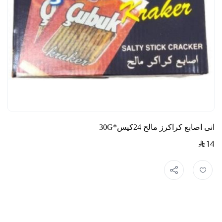
انى اصابع كراكرز مالح 24كيس*30G
14