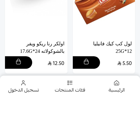
لول كب كيك فانيليا
اولكر رنا ريكو ويفر
12*25G
بالشوكولاته 24*17.6G
12.50
5.50
الرئيسية
فئات المنتجات
تسجيل الدخول
تخفيضــــــــــات
حلويات