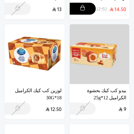
13
17.50
14.50
بيدو كب كيك بحشوة
لوزين كب كيك الكراميل
الكراميل 12*25g
18*30G
12.50
9