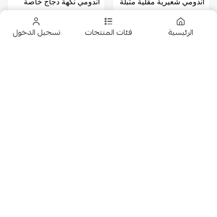
اندومي شعيرية مقلية متبلة
اندومي نكهة دجاج خاصة
و حارة 5*80g
5*75g
6
6.50
الرئيسية
فئات المنتجات
تسجيل الدخول
تخفيضــــــــــات
حلويات
عروض 9.50 ريال
شوكولاتة متنوعة
اندومي شعيرية مقلية
ماجي مرقة الدجاج 30*18G
10*80G
عرض خاص
جمبيريات متنوعة
22
13
كبسولات وقهوة