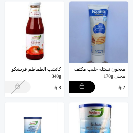
معجون نستله حليب مكثف
كاتشب الطماطم فريشكو
محلى 170g
340g
3
7