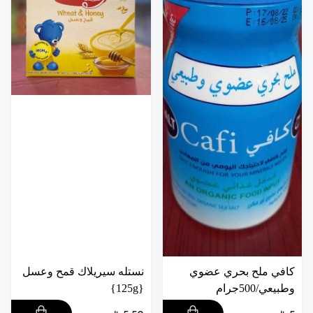
كافي ملح بحري عضوي
نستله سيريلاك قمح وعسل
وطبيعي/500جرام
{125g}