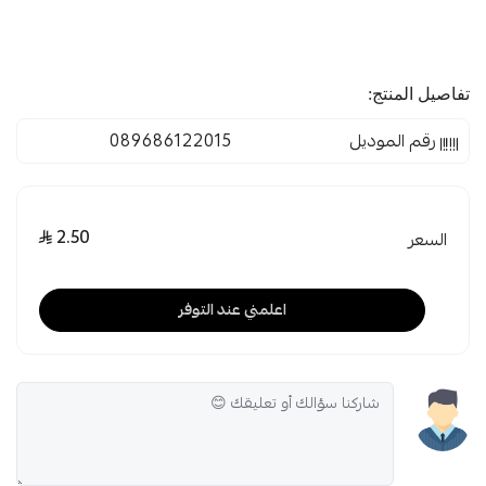
تفاصيل المنتج:
رقم الموديل
089686122015
2.50
السعر
اعلمني عند التوفر