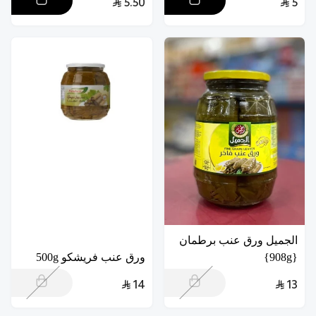
5.50
5
الجميل ورق عنب برطمان
{908g}
ورق عنب فريشكو 500g
14
13