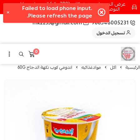
عرض التوصيل عند شرائك بـ{200ريال} التوصيل مجانا
التوصيل في مكه فقط كل اسبوع اصناف جديدة
fhk2255@gmail.com
966546005231
تسجيل الدخول
0
الرئيسية
اكل
موادغذائيه
اندومي كوب نكهة الدجاج 60G