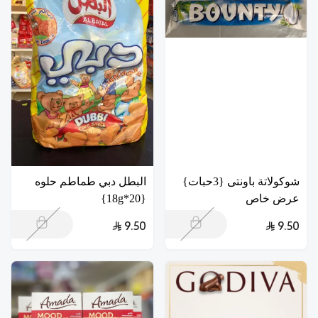
شوكولاتة باونتى {3حبات}
البطل دبي طماطم حلوه
عرض خاص
{20*18g}
9.50
9.50