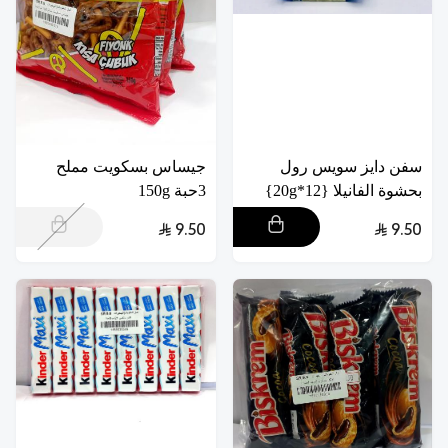
سفن دايز سويس رول
جيساس بسكويت مملح
بحشوة الفانيلا {12*20g}
3حبة 150g
9.50
9.50