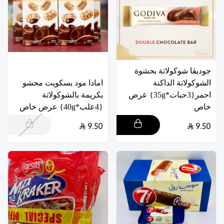
جوديڤا شوكولاتة بحشوة
الشوكولاتة الداكنة
امادا مود بسكويت محشو
احمر{3حبات*35g} عرض
بكريمة بالشوكولاتة
خاص
{4علب*40g} عرض خاص
9.50
9.50