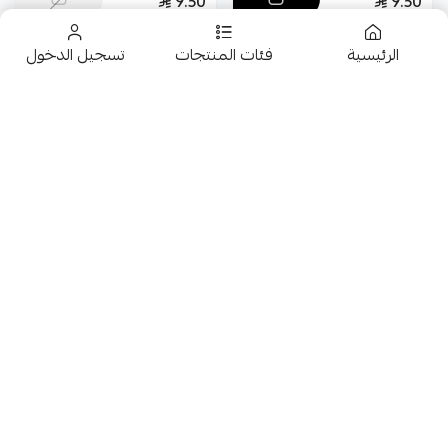
9.50
9.50
الرئيسية
فئات المنتجات
تسجيل الدخول
تخفيضــــــــــات
حلويات
عروض 9.50 ريال
شوكولاتة متنوعة
مكتيفز دايجستيف اورجينال
400G
مارس كبير عرض 4 حبة
جمبيريات متنوعة
9.50
9.50
كبسولات وقهوة