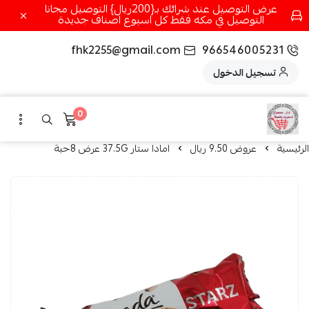
عرض التوصيل عند شرائك بـ{200ريال} التوصيل مجانا
التوصيل في مكه فقط كل اسبوع اصناف جديدة
fhk2255@gmail.com
966546005231
تسجيل الدخول
0
الرئيسية
عروض 9.50 ريال
امادا ستار 37.5G عرض 8حبة