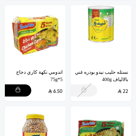
نستله حليب نيدو بودره غني
اندومي نكهة كاري دجاج
بالالياف 400g
5*75g
6.50
22