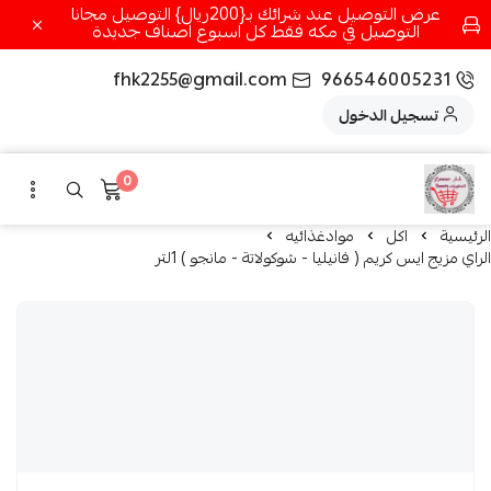
عرض التوصيل عند شرائك بـ{200ريال} التوصيل مجانا
التوصيل في مكه فقط كل اسبوع اصناف جديدة
fhk2255@gmail.com
966546005231
تسجيل الدخول
0
الرئيسية
اكل
موادغذائيه
الراي مزيج ايس كريم ( فانيليا - شوكولاتة - مانجو ) 1لتر