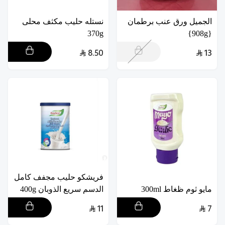
الجميل ورق عنب برطمان
نستله حليب مكثف محلى
370g
{908g}
8.50
13
فريشكو حليب مجفف كامل
مايو ثوم ظغاط 300ml
الدسم سريع الذوبان 400g
11
7