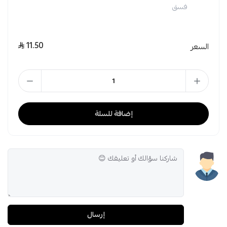
فسق
11.50
السعر
إضافة للسلة
إرسال