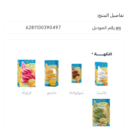
تفاصيل المنتج:
رقم الموديل
6281100390497
النكهــــــــة
*
فانيليا
شوكولاتة
مانجو
فراولة