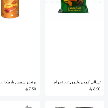
تسالي كمون وليمون/155جرام
برنجلز شيبس باربيكا 165غ
7.50
6.50