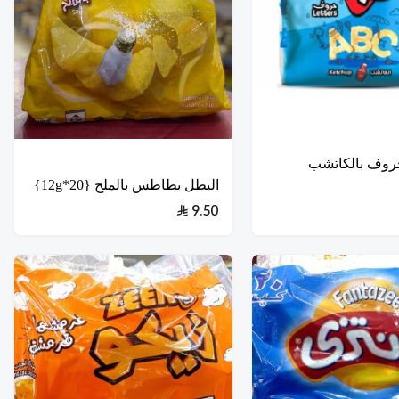
روف بالكاتشب
البطل بطاطس بالملح {20*12g}
9.50