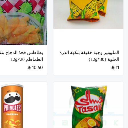
المليونير وجبة خفيفة بنكهة الذرة
بطاطس فخذ الدجاج بنك
الحلوة {30*12g}
الطماطم 20×12g
10.50
11