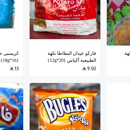
هة
فاركو عيدان البطاطا نكهة
كريسبي ح
الطبيعية أكياس {20*12g}
{16*18g}
13
9.50