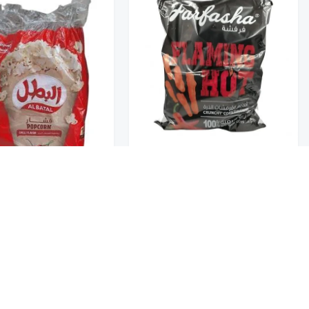
تخفيضــــــــــات
حلويات
عروض 9.50 ريال
فرفشة اصابع شطة حارة
البطل فشار بنكهة الفلف
شوكولاتة متنوعة