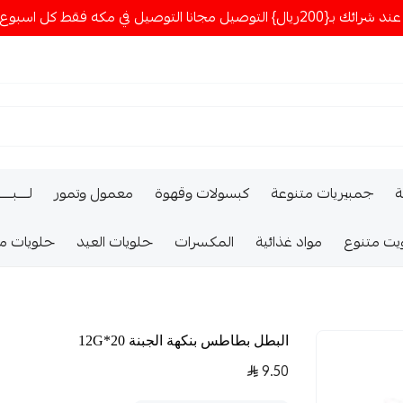
ا التوصيل في مكه فقط كل اسبوع اصناف جديدة
ة
جمبيريات متنوعة
كبسولات وقهوة
معمول وتمور
لــــبـــ
يت متنوع
مواد غذائية
المكسرات
حلويات العيد
حلويات م
البطل بطاطس بنكهة الجبنة 20*12G
9.50