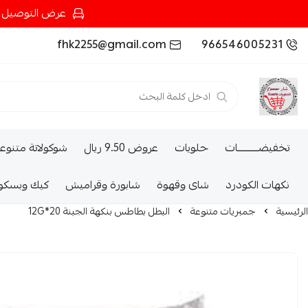
عرض التوصيل عند شرائك بـ{200ريال} التوصيل مجان
fhk2255@gmail.com
966546005231
تخفيضــــــــــات
حلويات
عروض 9.50 ريال
شوكولاتة متنوع
نكهات الكودرد
شاى وقهوة
شابورة وقراميش
كيك وبسكو
الرئيسية
جمبريات متنوعة
البطل بطاطس بنكهة الجبنة 20*12G