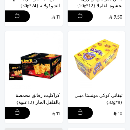
بحشوة الفانيلا {12*20g}
الشوكولاتة {24*30g}
11
9.50
تيفاني كوكي مونستا ميني
كراكليت رقائق محمصة
{8*32g}
بالفلفل الحار {12عبوة}
11
10