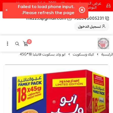
عرض التوصيل عند شرائك بـ{200ريال} التوصيل مجانا
التوصيل في مكه فقط كل اسبوع اصناف جديدة
fhk2255@gmail.com
966546005231
تسجيل الدخول
0
الرئيسية
كيك وبسكويت
ابو ولد بسكويت فانيليا 18*45G