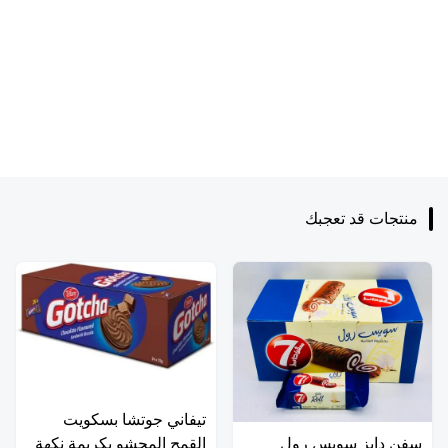
منتجات قد تعجبك
تيفاني جوتشا بسكويت
سفن دايز سويس رول
القمح المحشو بكريمة نكهة