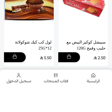
سبيشل كوكيز البيض مع
لول كب كيك شوكولاتة
حليب وقمح 120G
12*25G
5.50
2.50
منتــــــــج جديـــــــد
الرئيسية
فئات المنتجات
تسجيل الدخول
تخفيضــــــــــات