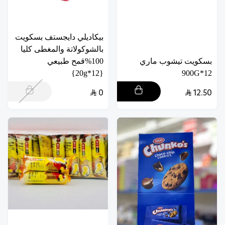
بيكاديلي دايجستف بسكويت
بالشوكولاتة والمغطى كليا
بسكويت تيشوب ماري
100%قمح طبيعي
{12*20g}
12*900G
0
12.50