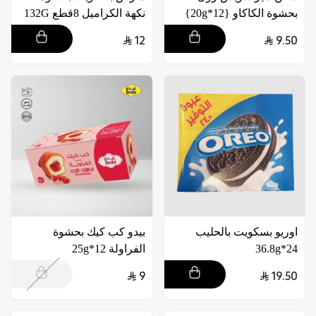
بحشوة الكاكاو {12*20g}
نكهة الكراميل 8قطع 132G
12
9.50
اوريو بسكويت بالحليب
بيدو كب كيك بحشوة
24*36.8g
الفراولة 12*25g
9
19.50