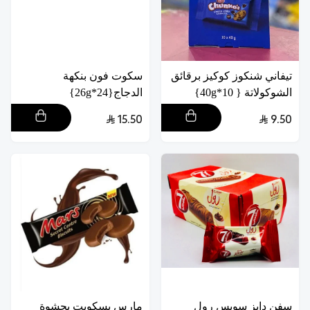
تيفاني شنكوز كوكيز برقائق
سكوت فون بنكهة
الشوكولاتة { 10*40g}
الدجاج{24*26g}
15.50
9.50
سفن دايز سويس رول
مارس بسكويت بحشوة