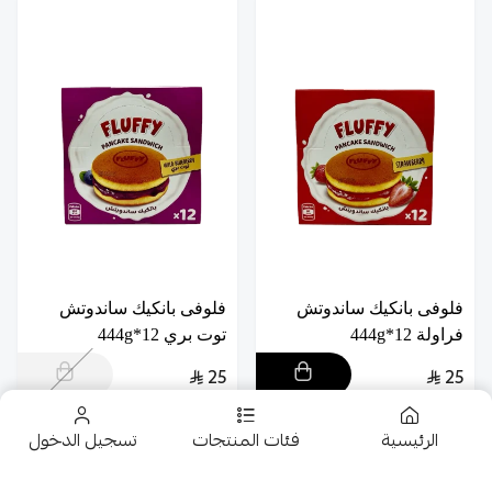
فلوفى بانكيك ساندوتش
فلوفى بانكيك ساندوتش
فراولة 12*444g
توت بري 12*444g
25
25
الرئيسية
فئات المنتجات
تسجيل الدخول