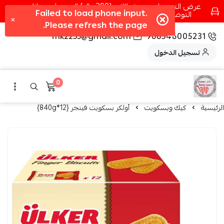
عرض التوصيل عند شرائك بـ{200ريال} التوصيل مجانا
التوصيل في مكه فقط كل اسبوع اصناف جديدة
fhk2255@gmail.com
966546005231
تسجيل الدخول
0
الرئيسية
كيك وبسكويت
أولكر بسكويت فينجر {12*840g}