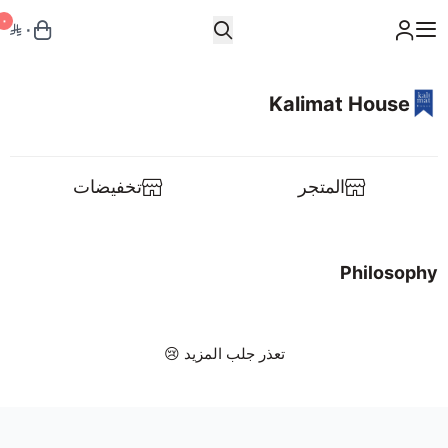
٠
٠
Kalimat House
Kalimat House
Notebook
المتجر
تخفيضات
Workshop
Philosophy
Talks
Layali Almuharraq
تعذر جلب المزيد 😢
Philosophy
Bilingual