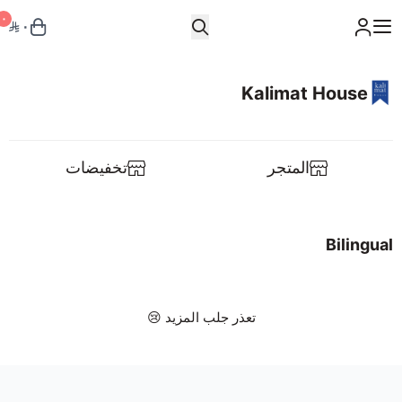
٠
٠
Kalimat House
Kalimat House
Notebook
المتجر
تخفيضات
Workshop
Bilingual
Talks
Layali Almuharraq
تعذر جلب المزيد 😢
Philosophy
Bilingual