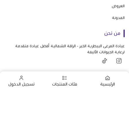
العروض
المدونة
من نحن
عيادة المرعى البيطرية الخبر - الراقة الشمالية أفضل عيادة متقدمة
لرعاية الجيوانات الأليفة
تواصل معنا
الرئيسية
فئات المنتجات
تسجيل الدخول
+966592161395
+966592161395
الرئيسية
info@almaraavet.com.sa
استشارات