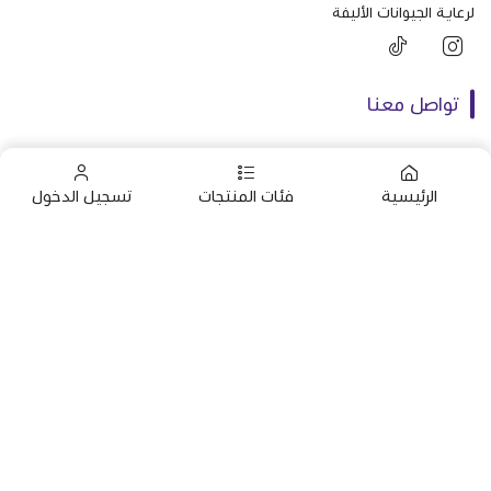
لرعاية الجيوانات الأليفة
تواصل معنا
+966592161395
الرئيسية
فئات المنتجات
تسجيل الدخول
+966592161395
info@almaraavet.com.sa
الرئيسية
استشارات
التطعيمات
خدمات العناية
صنع بإتقان على | 2026
منصة سلة