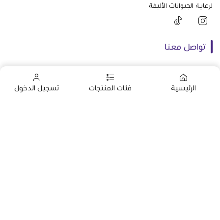
لرعاية الجيوانات الأليفة
تواصل معنا
+966592161395
الرئيسية
فئات المنتجات
تسجيل الدخول
+966592161395
info@almaraavet.com.sa
الرئيسية
استشارات
التطعيمات
خدمات العناية
صنع بإتقان على | 2026
منصة سلة