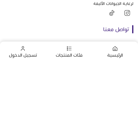
لرعاية الجيوانات الأليفة
تواصل معنا
+966592161395
الرئيسية
فئات المنتجات
تسجيل الدخول
+966592161395
info@almaraavet.com.sa
الرئيسية
استشارات
التطعيمات
خدمات العناية
صنع بإتقان على | 2026
منصة سلة