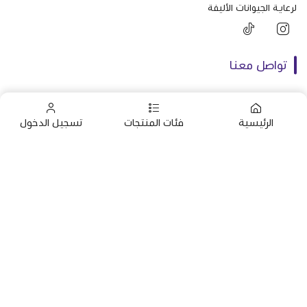
لرعاية الجيوانات الأليفة
تواصل معنا
+966592161395
الرئيسية
فئات المنتجات
تسجيل الدخول
+966592161395
info@almaraavet.com.sa
الرئيسية
استشارات
التطعيمات
خدمات العناية
صنع بإتقان على | 2026
منصة سلة