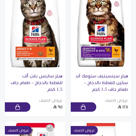
هيلز سينسيتيف ستومك آند
هيلز ساينس بلان ألت
سكين للقطط بالدجاج –
للقطط بالدجاج – طعام جاف
طعام جاف 1.5 كجم
1.5 كجم
عروض الصيف
عروض الصيف
٩٥
١٢٥
عروض الصيف
عروض الصيف