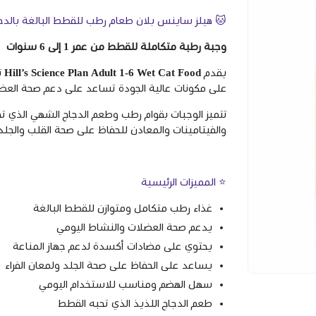
🐱 هيلز ساينس بلان طعام رطب للقطط البالغة بالدج
وجبة رطبة متكاملة للقطط من عمر 1 إلى 6 سنوات
يقدم
Hill’s Science Plan Adult 1-6 Wet Cat Food
ت
على مكونات عالية الجودة تساعد على دعم صحة العضل
تتميز الوجبات بقوام رطب وطعم الدجاج الشهي الذي تحب
والفيتامينات والمعادن للحفاظ على صحة القلب والجلد و
⭐ المميزات الرئيسية
غذاء رطب متكامل ومتوازن للقطط البالغة
يدعم صحة العضلات والنشاط اليومي
يحتوي على مضادات أكسدة لدعم جهاز المناعة
يساعد على الحفاظ على صحة الجلد ولمعان الفراء
سهل الهضم ومناسب للاستخدام اليومي
طعم الدجاج اللذيذ الذي تحبه القطط