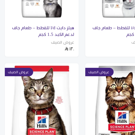
هيلز دايت i/d للقطط – طعام جاف
هيلز دايت l/d للقطط – طعام جاف
لدعم الكبد 1.5 كجم
ف
عروض الصيف
١٣٠
عروض الصيف
عروض الصيف