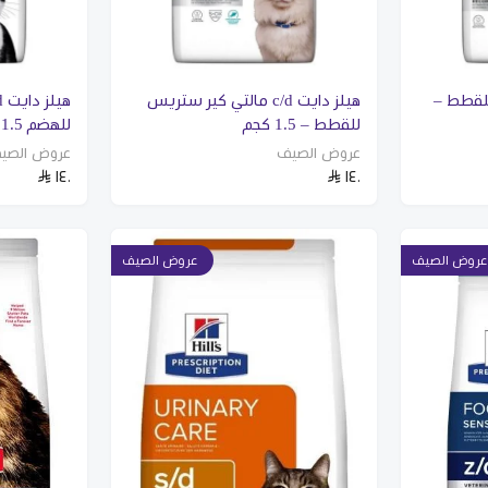
 كير للقطط –
هيلز دايت c/d مالتي كير ستريس
للقطط – 1.5 كجم
للهضم 1.5 كجم
عروض الصيف
عروض الصي
١٤٠
١٤٠
عروض الصيف
عروض الصيف