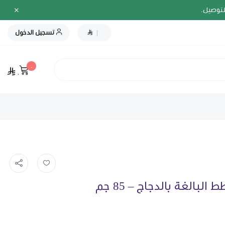
لتوصيل.
|
تسجيل الدخول
٠
٠
الغة بالدجاج – 85 جم