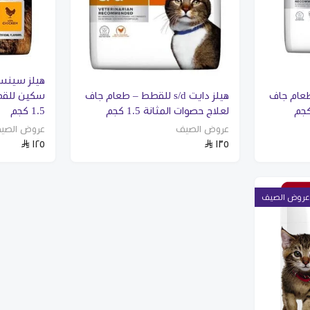
هيلز سينس
طط – طعام جاف
هيلز دايت s/d للقطط – طعام جاف
سكين للقط
لعلاج حصوات المثانة 1.5 كجم
1.5 كجم
عروض الصيف
عروض الصي
١٢٥
١٣٥
عروض الصيف