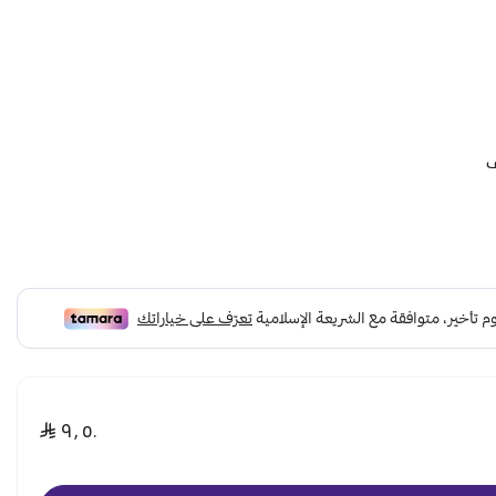
ف
٩٫٥٠