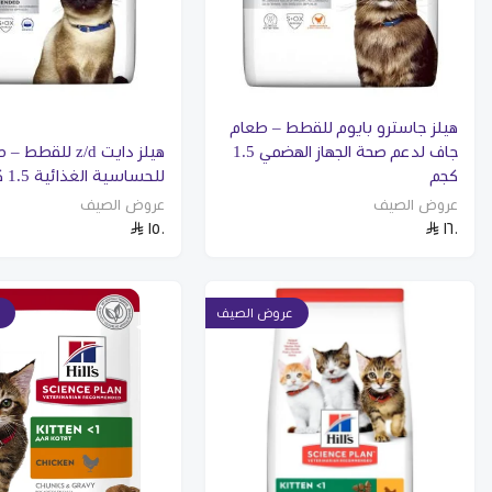
هيلز جاسترو بايوم للقطط – طعام
جاف لدعم صحة الجهاز الهضمي 1.5
هيلز دايت z/d للق
كجم
للحساسية الغذائية 1.5 كجم
عروض الصيف
عروض الصيف
١٥٠
١٦٠
عروض الصيف