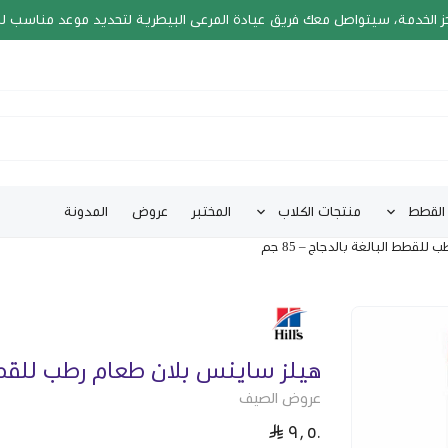
ز الخدمة، سيتواصل معك فريق عيادة المرعى البيطرية لتحديد موعد مناسب ل
القطط
منتجات الكلاب
المختبر
عروض
المدونة
قطط البالغة بالدجاج – 85 جم
هيلز ساينس بلان طعام رطب للقطط الب
عروض الصيف
٩٫٥٠