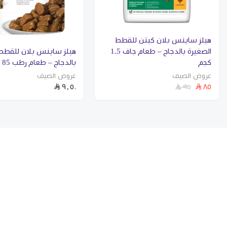
هيلز ساينس بلان كيتن للقطط
الصغيرة بالدجاج – طعام جاف 1.5
هيلز ساينس بلان للقطط 
كجم
بالدجاج – طعام رطب 85 جم
عروض الصيف
عروض الصيف
٩٫٥٠
٨٥
٩٥
الرئيسية
استشارات
التطعيمات