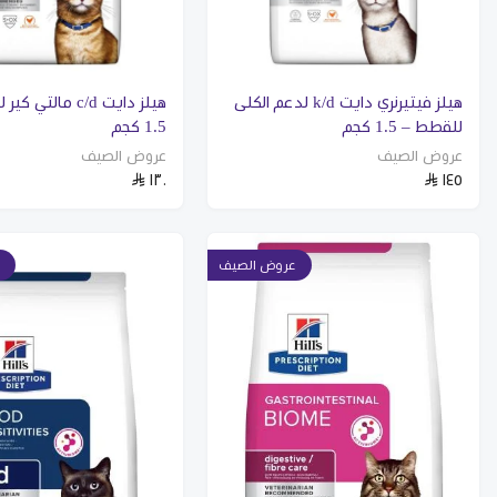
هيلز فيتيرنري دايت k/d لدعم الكلى
هيلز دايت c/d مالتي
للقطط – 1.5 كجم
1.5 كجم
عروض الصيف
عروض الصيف
١٣٠
١٤٥
عروض الصيف