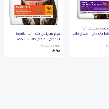
يتيف ستومك آند
ط بالدجاج – طعام جاف
هيلز ساينس بلان ألت للقطط
بالدجاج – طعام جاف 1.5 كجم
ف
عروض الصيف
٩٥