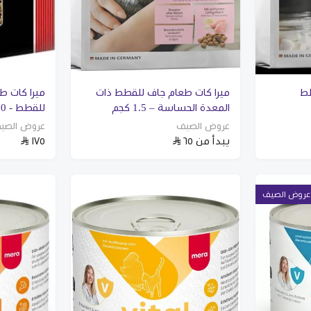
طط
ميرا كات طعام جاف للقطط ذات
ميرا كات ط
المعدة الحساسة – 1.5 كجم
للقطط - 10 كجم
عروض الصيف
عروض الصي
يبدأ من
٦٥
١٧٥
عروض الصيف