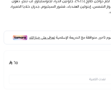
بروتين الدواجن (31% مجفف جزئيًا ومحلل)، أرز (22%)، لحم دواجن طازج (15%)، جلوتين الذرة، لجنوسليلوز، لب بنجر، دهون
ار الشمس، إينولين الهندباء، قشور السيليوم، جدران خلايا الخميرة،
.
٦٥
نفدت الكمية