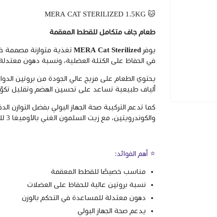
🐱 MERA CAT STERILIZED 1.5KG
طعام جاف متكامل للقطط المعقمة
يوفر
MERA Cat Sterilized
تغذية متوازنة مصممة خص
في الحفاظ على الكتلة العضلية، ونسبة دهون معتدلة ل
يحتوي الطعام على مزيج عالي الجودة من بروتين الدوا
ألياف طبيعية تساعد على تحسين الهضم وتقليل تكوّن
كما تدعم التركيبة صحة الجهاز البولي بفضل التوازن 
والكوندرويتين، مع زيت السلمون الغني بالأوميغا 3 للحفاظ على صحة الجلد ولمعان الفراء.
⭐ أهم الفوائد:
مناسب خصيصًا للقطط المعقمة
نسبة بروتين عالية للحفاظ على العضلات
دهون معتدلة للمساعدة في التحكم بالوزن
يدعم صحة الجهاز البولي