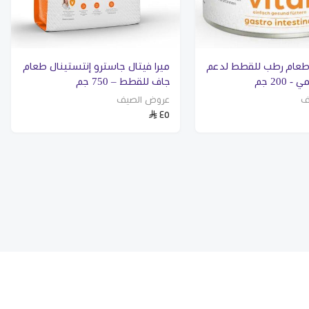
 طعام رطب للقطط لدعم
ميرا فيتال جاسترو إنتستينال طعام
 200 جم
جاف للقطط – 750 جم
ف
عروض الصيف
٤٥