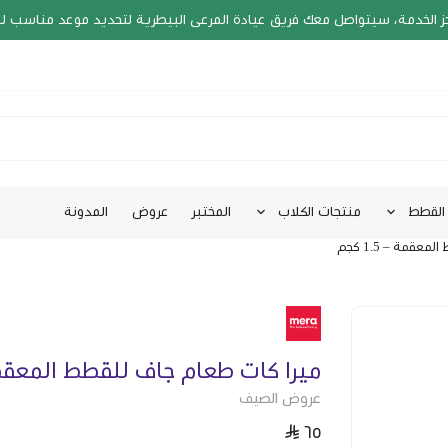
ز الخدمة، سيتواصل معك فريق عيادة المرعى البيطرية لتحديد موعد مناسب ل
القطط
منتجات الكلاب
المختبر
عروض
المدونة
قمة – 1.5 كجم
ميرا كات طعام جاف للقطط المعقمة – .5
عروض الصيف
٦٥