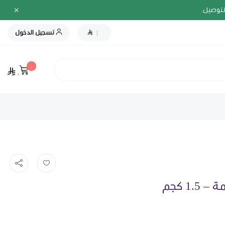
لتوصيل.
|
تسجيل الدخول
٠
٠
1 كجم