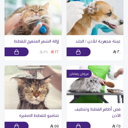
عينة مجهرية للأذن / الجلد
إزالة الشعر المتعرج للقطط
٢٢
٣٠
٣٥
عروض رمضان
قص أظافر القطط وتنظيف
الأذن
شامبو للقطط الصغيرة
٥٥
٢٥