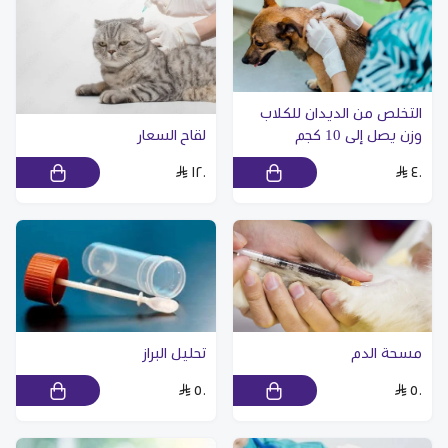
التخلص من الديدان للكلاب
وزن يصل إلى 10 كجم
لقاح السعار
١٢٠
٤٠
مسحة الدم
تحليل البراز
٥٠
٥٠