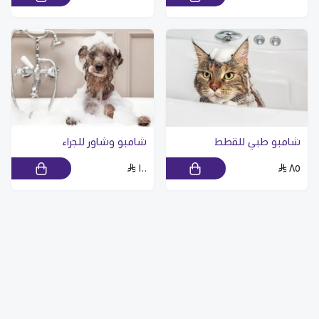
شامبو طبي للقطط
شامبو وشاور للجراء
١٠٠
٨٥