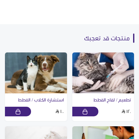
منتجات قد تعجبك
تطعيم / لقاح القطط
استشارة الكلاب / القطط
١٠٠
١٢٠