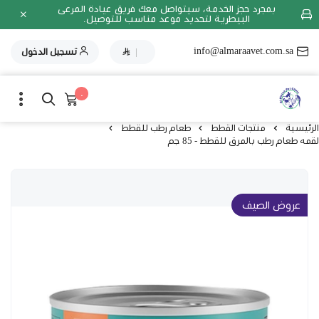
بمجرد حجز الخدمة، سيتواصل معك فريق عيادة المرعى
البيطرية لتحديد موعد مناسب للتوصيل.
info@almaraavet.com.sa
|
تسجيل الدخول
٠
الرئيسية
منتجات القطط
طعام رطب للقطط
لقمه طعام رطب بالمرق للقطط - 85 جم
عروض الصيف