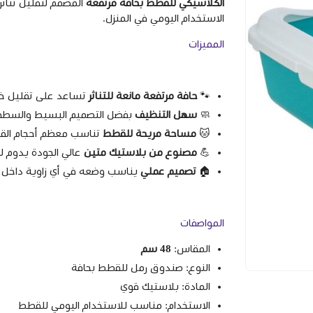
الكلاسيكي للقطط بحافة مرتفعة
المصمم لتقليل تناثر
الاستخدام اليومي في المنزل.
المميزات
🐾
حافة مرتفعة مانعة للتناثر
تساعد على تقليل خرو
🧼
سهل التنظيف
بفضل التصميم البسيط والسطح
🐱
مساحة مريحة للقطط
تناسب معظم أحجام الق
💪
مصنوع من بلاستيك متين
عالي الجودة يدوم ل
🏠
تصميم عملي
يناسب وضعه في أي زاوية داخل ا
المواصفات
المقاس:
48 سم
النوع: صندوق رمل للقطط بحافة
المادة: بلاستيك قوي
الاستخدام: مناسب للاستخدام اليومي للقطط