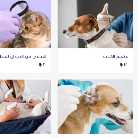
تطعيم الكلاب
التخلص من الديدان للقط
٤٠
١٢٠