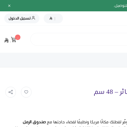
لتوصيل.
|
تسجيل الدخول
٠
٠
48 سم
صندوق الرمل