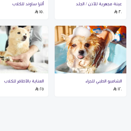
عينة مجهرية للأذن / الجلد
ألترا ساوند للكلاب
١٥٠
٣٠
الشامبو الطبي للجراء
العناية بالأظافر للكلاب
٢٥
١٢٠