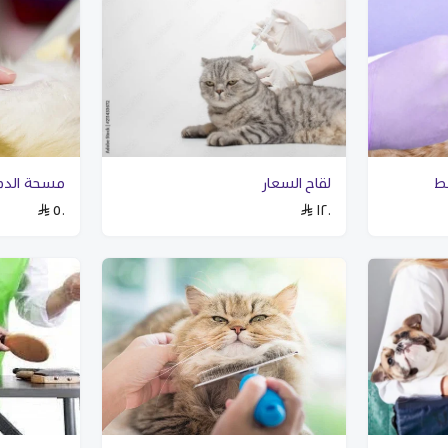
ط
لقاح السعار
مسحة الدم
٥٠
١٢٠