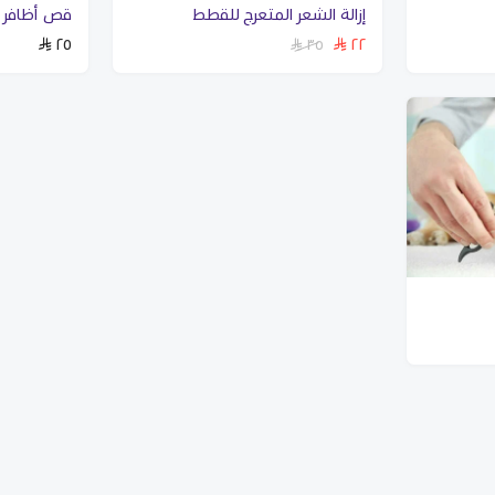
إزالة الشعر المتعرج للقطط
قص أظافر 
٢٥
٢٢
٣٥