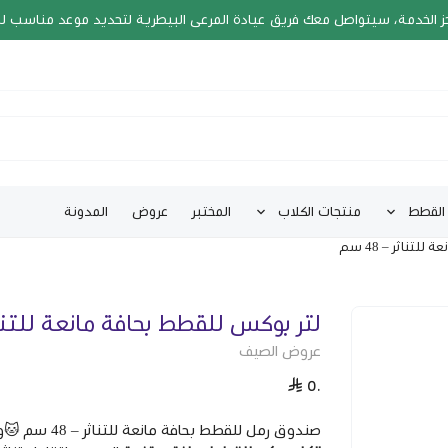
ز الخدمة، سيتواصل معك فريق عيادة المرعى البيطرية لتحديد موعد مناسب ل
القطط
منتجات الكلاب
المختبر
عروض
المدونة
تناثر – 48 سم
لتر بوكس للقطط بحافة مانعة للتناثر – 
عروض الصيف
٥٠
صندوق رمل للقطط بحافة مانعة للتناثر – 48 سم 🐱وفّر لقطتك مكانًا مريحًا ونظيفًا لقضاء حاجتها مع