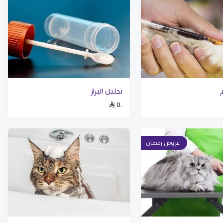
تحليل البراز
٥٠
عروض رمضان