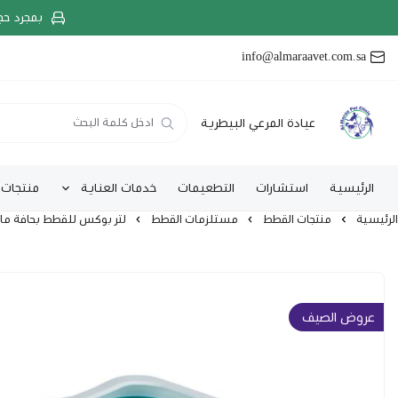
بمجرد حج
info@almaraavet.com.sa
عيادة المرعي البيطرية
الرئيسية
استشارات
التطعيمات
خدمات العناية
منتجات 
الرئيسية
منتجات القطط
مستلزمات القطط
لتر بوكس للقطط بحافة مانعة لل
عروض الصيف