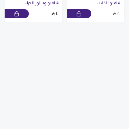
شامبو للكلاب
شامبو وشاور للجراء
١٠٠
٢٠٠