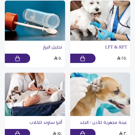
LFT & RFT
تحليل البراز
٥٠
٢٥٠
عينة مجهرية للأذن / الجلد
ألترا ساوند للكلاب
١٥٠
٣٠