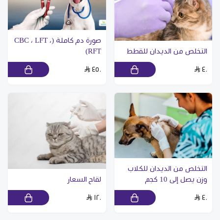
صورة دم كاملة (CBC ، LFT ،
التخلص من الديدان للقطط
RFT)
٤٥٠
٤٠
التخلص من الديدان للكلاب
وزن يصل إلى 10 كجم
لقاح السعار
١٢٠
٤٠