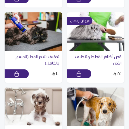
عروض رمضان
قص أظافر القطط وتنظيف
تخفيف شعر القط (الجسم
الأذن
بالكامل)
١٠٠
٢٥