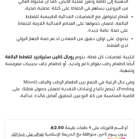
الدهنية إلى طاقة وتعزز عملية الأيض، كما أن محتواه العالي
من البروتين يساهم في الحفاظ على كتلة عضلية صحية.
مُصاغ ليتوافق مع التفضيلات الغذائية الطبيعية للقطط
البالغة، لضمان حصولها على العناصر الغذائية اللازمة للحفاظ
على صحة عامة جيدة.
يحتوي على توازن دقيق من المعادن لدعم صحة الجهاز البولي
لدى القطط.
لتلبية تفضيلات كل قطة، يتوفر
رويال كانين ستيرلايزد للقطط البالغة
أيضًا كطعام رطب بقوام ناعم ولذيذ، أو كطعام جاف بحبيبات مقرمشة
وشهية.
وفي حال الرغبة في الجمع بين الطعام الرطب والجاف (Mixed
Feeding)، يُنصح باتباع إرشادات التغذية لضمان حصول قطتك على
الكمية المناسبة من كلا النوعين لتحقيق أفضل فائدة غذائية.