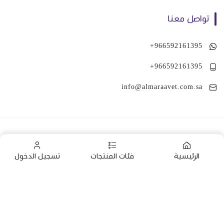
تواصل معنا
+966592161395
+966592161395
info@almaraavet.com.sa
الرئيسية
فئات المنتجات
تسجيل الدخول
صنع بإتقان على | 2026
منصة سلة
الرئيسية