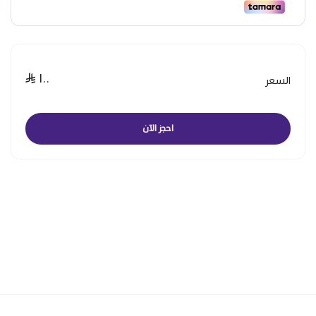
١٠٠
السعر
احجز الآن