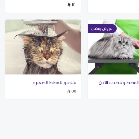
١٢٠
عروض رمضان
القطط وتنظيف الأذن
شامبو للقطط الصغيرة
٥٥