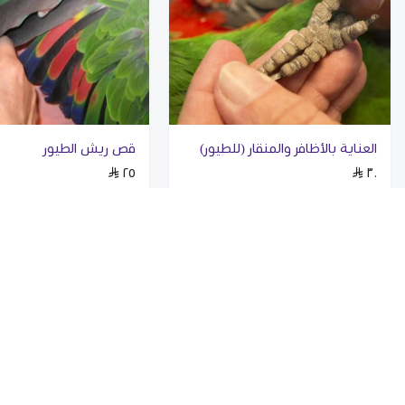
العناية بالأظافر والمنقار (للطيور)
قص ريش الطيور
٢٥
٣٠
الرئيسية
استشارات
التطعيمات
خدمات العناية