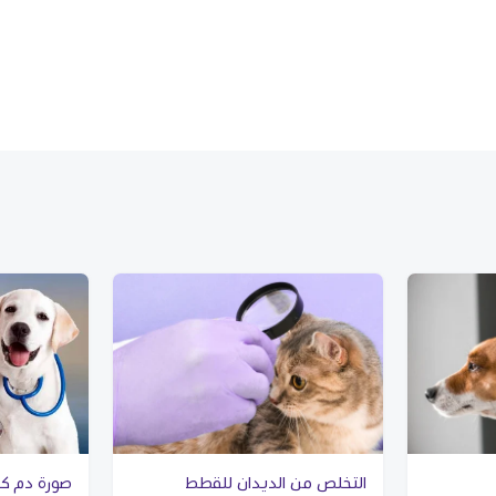
التخلص من الديدان للقطط
صورة دم كاملة (، RFT