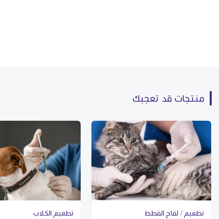
منتجات قد تعجبك
تطعيم / لقاح القطط
تطعيم الكلاب