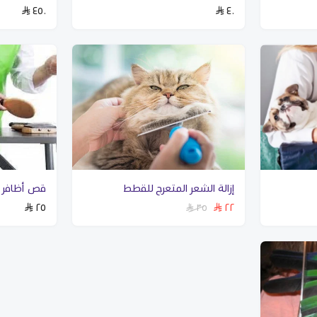
٤٥٠
٤٠
إزالة الشعر المتعرج للقطط
قص أظافر 
٢٥
٢٢
٣٥