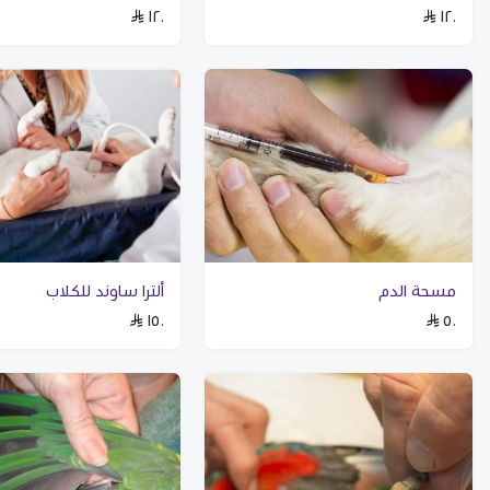
١٢٠
١٢٠
مسحة الدم
ألترا ساوند للكلاب
١٥٠
٥٠