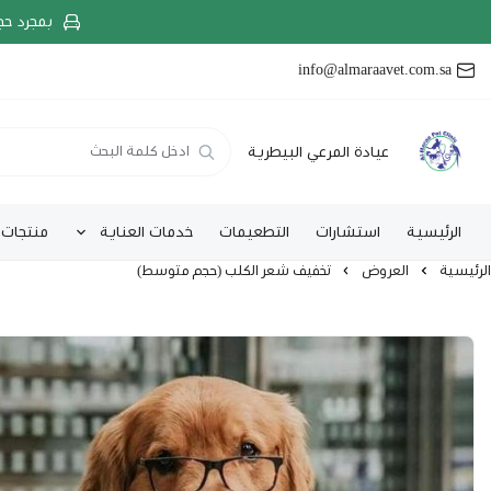
بمجرد حج
info@almaraavet.com.sa
عيادة المرعي البيطرية
الرئيسية
استشارات
التطعيمات
خدمات العناية
منتجات 
الرئيسية
العروض
تخفيف شعر الكلب (حجم متوسط)