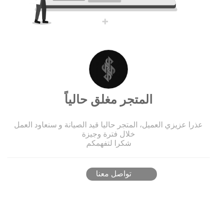
المتجر مغلق حالياً
عذرا عزيزي العميل، المتجر حاليا قيد الصيانة و سنعاود العمل
خلال فترة وجيزة
شكرا لتفهمكم
تواصل معنا