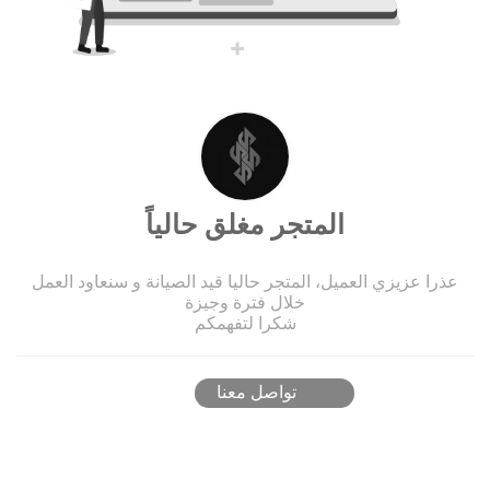
المتجر مغلق حالياً
عذرا عزيزي العميل، المتجر حاليا قيد الصيانة و سنعاود العمل
خلال فترة وجيزة
شكرا لتفهمكم
تواصل معنا