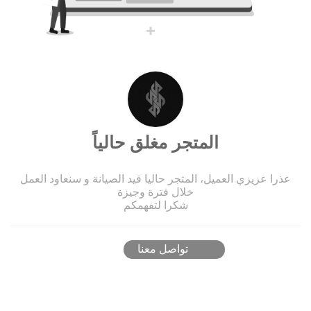
المتجر مغلق حالياً
عذرا عزيزي العميل، المتجر حاليا قيد الصيانة و سنعاود العمل
خلال فترة وجيزة
شكرا لتفهمكم
تواصل معنا