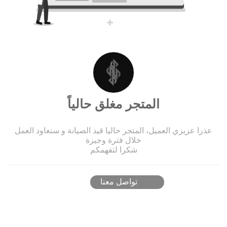
المتجر مغلق حالياً
عذرا عزيزي العميل، المتجر حاليا قيد الصيانة و سنعاود العمل
خلال فترة وجيزة
شكرا لتفهمكم
تواصل معنا