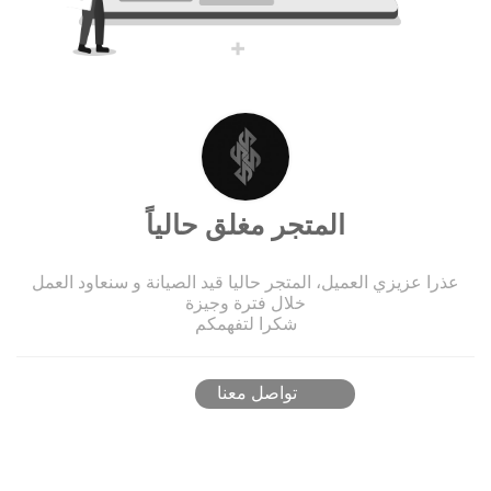
المتجر مغلق حالياً
عذرا عزيزي العميل، المتجر حاليا قيد الصيانة و سنعاود العمل
خلال فترة وجيزة
شكرا لتفهمكم
تواصل معنا