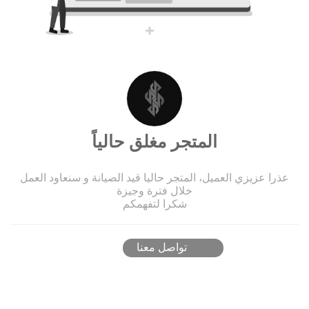
المتجر مغلق حالياً
عذرا عزيزي العميل، المتجر حاليا قيد الصيانة و سنعاود العمل
خلال فترة وجيزة
شكرا لتفهمكم
تواصل معنا