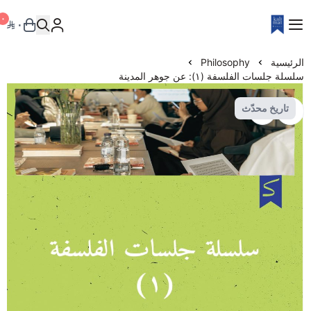
٠
٠
Kalimat House
الرئيسية
Philosophy
Kalimat House
سلسلة جلسات الفلسفة (١): عن جوهر المدينة
تاريخ محدّث
Notebook
Workshop
Talks
Layali Almuharraq
Philosophy
Bilingual