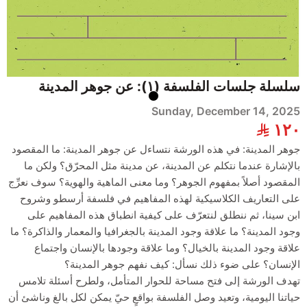
Writing
Creative
سلسلة جلسات الفلسفة (١): عن جوهر المدينة
Sunday, December 14, 2025
Meditation
١٢٠
جوهر المدينة: في هذه الورشة نتساءل عن جوهر المدينة: ما المقصود
Open Mic
بالإشارة عندما نتكلم عن المدينة، عن مدينة مثل المحرّق؟ ولكن ما
المقصود أصلاً بمفهوم الجوهر؟ وما معنى الماهية والهوية؟ سوف نعرِّج
Poetry
على التعاريف الكلاسيكية لهذه المفاهيم في فلسفة أرسطو وشروح
ابن سينا، ثم ننطلق لنتعرّف على كيفية انطباق هذه المفاهيم على
Book Club
وجود المدينة؟ ما علاقة وجود المدينة بالجغرافيا والمعمار والذاكرة؟ ما
علاقة وجود المدينة بالخيال؟ وما علاقة وجودها بالإنسان واجتماع
الإنسان؟ على ضوء ذلك نسأل: كيف نفهم جوهر المدينة؟
تخفيضات
تهدف الورشة إلى فتح مساحة للحوار المتأمل، ولطرح أسئلة تلامس
حياتنا اليومية، وتعيد وصل الفلسفة بواقعٍ حيّ يمكن لكل بالغ وناشئ أن