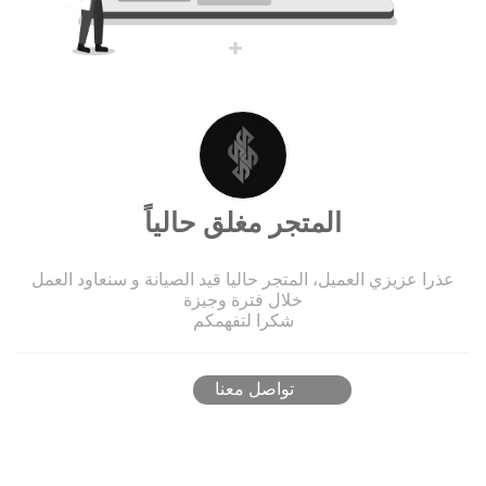
المتجر مغلق حالياً
عذرا عزيزي العميل، المتجر حاليا قيد الصيانة و سنعاود العمل
خلال فترة وجيزة
شكرا لتفهمكم
تواصل معنا