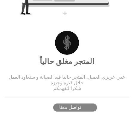
المتجر مغلق حالياً
عذرا عزيزي العميل، المتجر حاليا قيد الصيانة و سنعاود العمل
خلال فترة وجيزة
شكرا لتفهمكم
تواصل معنا