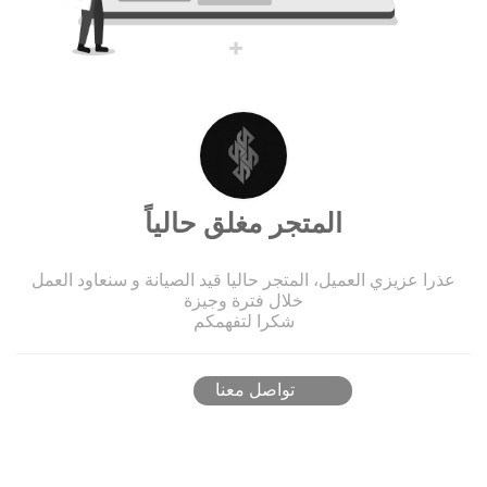
المتجر مغلق حالياً
عذرا عزيزي العميل، المتجر حاليا قيد الصيانة و سنعاود العمل
خلال فترة وجيزة
شكرا لتفهمكم
تواصل معنا