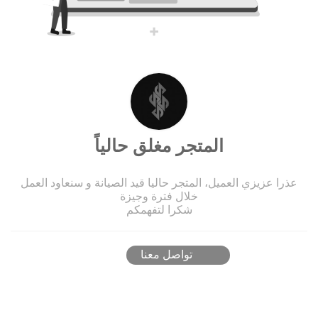
المتجر مغلق حالياً
عذرا عزيزي العميل، المتجر حاليا قيد الصيانة و سنعاود العمل
خلال فترة وجيزة
شكرا لتفهمكم
تواصل معنا