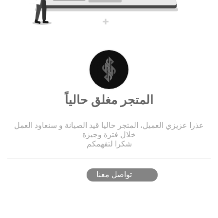
المتجر مغلق حالياً
عذرا عزيزي العميل، المتجر حاليا قيد الصيانة و سنعاود العمل
خلال فترة وجيزة
شكرا لتفهمكم
تواصل معنا