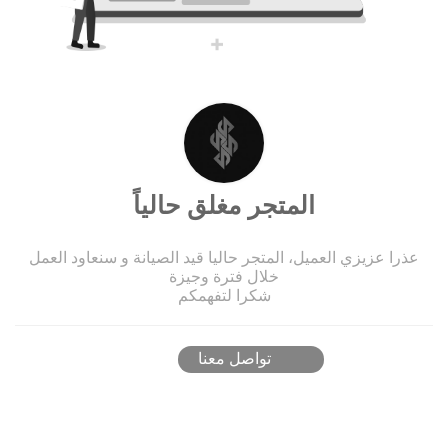
المتجر مغلق حالياً
عذرا عزيزي العميل، المتجر حاليا قيد الصيانة و سنعاود العمل
خلال فترة وجيزة
شكرا لتفهمكم
تواصل معنا