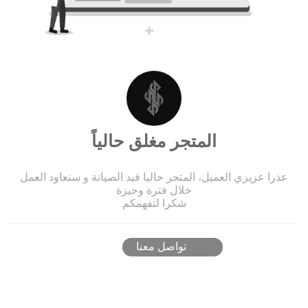
المتجر مغلق حالياً
عذرا عزيزي العميل، المتجر حاليا قيد الصيانة و سنعاود العمل
خلال فترة وجيزة
شكرا لتفهمكم
تواصل معنا